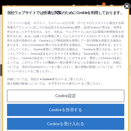
0
当社ウェブサイトでは快適な閲覧のためにCookieを利用しております。
総合サポート・お問い合わせ
プライバシー設定、ログイン、フォームへの入力等、サービスのリクエストに相当する利
その他のポータブルミュージックプレーヤー
用者のアクションに応じてのみ設定されるCookieは通常、必須Cookieと呼ばれ、利用を
停止することができません。また、当社は、ウェブサイトにおけるお客様の利用状況を分
D-E500
析するため、あるいは個々のお客様に対してよりカスタマイズされたサービス・広告を提
供する等の目的のため、Cookieおよび類似技術を使用して一定の情報を収集する場合が
あります。それらのCookieの受け入れを拒否する場合は、「Cookieを拒否する」をクリ
ックしてください。Cookie使用にご同意頂ける場合は、「Cookieを受け入れる」をクリ
ックして下さい。Cookie設定をカスタマイズする場合は「Cookie設定」をクリックして
ください。Cookieの設定をいつでも管理することができます。選択したCookieの設定に
よっては、このウェブサイトの機能の一部が使用できなくなる場合があります。 詳細に
ついては、当社のCookieポリシーをご覧ください。個人情報の取扱いについては、プラ
全て
ダウンロード
取扱説明書
Q&A
イバシーポリシーをご覧ください。
詳細については、当社の
Cookieポリシー
をご覧ください。
個人情報の取扱いについては、
プライバシーポリシー
をご覧ください。
ご意見箱 ／改善事例紹介
Cookie設定
Cookieを拒否する
動画でサポートご利用にあたってのお願い
Cookieを受け入れる
サポート動画をご利用の際にはソーシャ