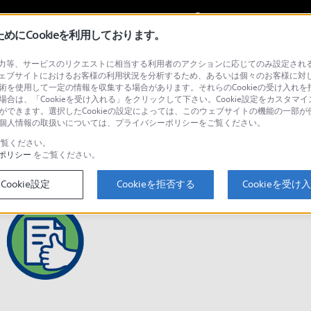
My Sonyに
サインイン
サインインす
にCookieを利用しております。
等、サービスのリクエストに相当する利用者のアクションに応じてのみ設定されるCoo
ェブサイトにおけるお客様の利用状況を分析するため、あるいは個々のお客様に対
技術を使用して一定の情報を収集する場合があります。それらのCookieの受け入れを拒
場合は、「Cookieを受け入れる」をクリックして下さい。Cookie設定をカスタマイ
とができます。選択したCookieの設定によっては、このウェブサイトの機能の一部
い。個人情報の取扱いについては、プライバシーポリシーをご覧ください。
ス・サポート
の改善に活用させていただきます。
覧ください。
ポリシー
をご覧ください。
Cookie設定
Cookieを拒否する
Cookieを受け