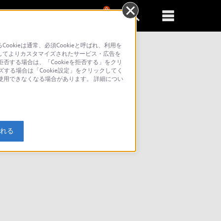
0
新規登録
るともっと便利に
kieは通常、必須Cookieと呼ばれ、利用を
してよりカスタマイズされたサービス・広告を
否する場合は、「Cookieを拒否する」をクリ
ズする場合は「Cookie設定」をクリックしてく
が使用できなくなる場合があります。 詳細につい
入れる