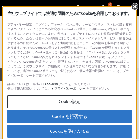
0
当社ウェブサイトでは快適な閲覧のためにCookieを利用しております。
総合サポート・お問い合わせ
プライバシー設定、ログイン、フォームへの入力等、サービスのリクエストに相当する利
その他のポータブルミュージックプレーヤー
用者のアクションに応じてのみ設定されるCookieは通常、必須Cookieと呼ばれ、利用を
停止することができません。また、当社は、ウェブサイトにおけるお客様の利用状況を分
DD-100
析するため、あるいは個々のお客様に対してよりカスタマイズされたサービス・広告を提
供する等の目的のため、Cookieおよび類似技術を使用して一定の情報を収集する場合が
あります。それらのCookieの受け入れを拒否する場合は、「Cookieを拒否する」をクリ
ックしてください。Cookie使用にご同意頂ける場合は、「Cookieを受け入れる」をクリ
ックして下さい。Cookie設定をカスタマイズする場合は「Cookie設定」をクリックして
ください。Cookieの設定をいつでも管理することができます。選択したCookieの設定に
よっては、このウェブサイトの機能の一部が使用できなくなる場合があります。 詳細に
ついては、当社のCookieポリシーをご覧ください。個人情報の取扱いについては、プラ
全て
ダウンロード
取扱説明書
Q&A
イバシーポリシーをご覧ください。
詳細については、当社の
Cookieポリシー
をご覧ください。
個人情報の取扱いについては、
プライバシーポリシー
をご覧ください。
ご意見箱 ／改善事例紹介
Cookie設定
Cookieを拒否する
動画でサポートご利用にあたってのお願い
Cookieを受け入れる
サポート動画をご利用の際にはソーシャ