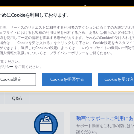
My Sonyに
サインイン
サインインす
にCookieを利用しております。
等、サービスのリクエストに相当する利用者のアクションに応じてのみ設定されるCoo
タブルミュージックプレーヤー
ェブサイトにおけるお客様の利用状況を分析するため、あるいは個々のお客様に対
技術を使用して一定の情報を収集する場合があります。それらのCookieの受け入れを拒
場合は、「Cookieを受け入れる」をクリックして下さい。Cookie設定をカスタマイ
とができます。選択したCookieの設定によっては、このウェブサイトの機能の一部
い。個人情報の取扱いについては、プライバシーポリシーをご覧ください。
T
,
RM-MZ2S
,
BC-7S
,
BC-7SG
覧ください。
ポリシー
をご覧ください。
検
Cookie設定
Cookieを拒否する
Cookieを受け
Q&A
動画でサポートご利用にあ
サポート動画をご利用の際には
認ください。