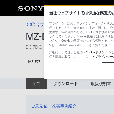
当社ウェブサイトでは快適な閲覧のため
総合サポート・お問い合わせ
プライバシー設定、ログイン、フォームへの入力
その他のポー
停止することができません。また、当社は、ウ
提供する等の目的のため、Cookieおよび類似
MZ-E75
ックしてください。Cookie使用にご同意頂ける
ださい。Cookieの設定をいつでも管理するこ
ては、当社のCookieポリシーをご覧くださ
BC-7DC
,
BC-9HS
,
BC-7DY
,
BC-9HP2
,
BC-7H
詳細については、当社の
Cookieポリシー
をご
個人情報の取扱いについては、
プライバシー
MZ-E75
全て
ダウンロード
取扱説明書
ご意見箱 ／改善事例紹介