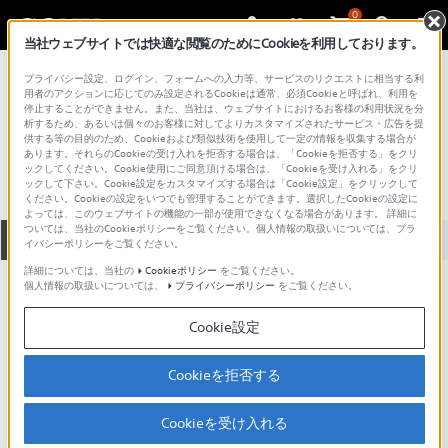
0
当社ウェブサイトでは快適な閲覧のためにCookieを利用しております。
総合サポート・お問い合わせ
プライバシー設定、ログイン、フォームへの入力等、サービスのリクエストに相当する利
その他のポータブルミュージックプレーヤー
用者のアクションに応じてのみ設定されるCookieは通常、必須Cookieと呼ばれ、利用を
停止することができません。また、当社は、ウェブサイトにおけるお客様の利用状況を分
WM-600
析するため、あるいは個々のお客様に対してよりカスタマイズされたサービス・広告を提
供する等の目的のため、Cookieおよび類似技術を使用して一定の情報を収集する場合が
あります。それらのCookieの受け入れを拒否する場合は、「Cookieを拒否する」をクリ
ックしてください。Cookie使用にご同意頂ける場合は、「Cookieを受け入れる」をクリ
ックして下さい。Cookie設定をカスタマイズする場合は「Cookie設定」をクリックして
ください。Cookieの設定をいつでも管理することができます。選択したCookieの設定に
よっては、このウェブサイトの機能の一部が使用できなくなる場合があります。 詳細に
ついては、当社のCookieポリシーをご覧ください。個人情報の取扱いについては、プラ
全て
ダウンロード
取扱説明書
Q&A
イバシーポリシーをご覧ください。
詳細については、当社の
Cookieポリシー
をご覧ください。
個人情報の取扱いについては、
プライバシーポリシー
をご覧ください。
ご意見箱 ／改善事例紹介
Cookie設定
Cookieを拒否する
動画でサポートご利用にあたってのお願い
Cookieを受け入れる
サポート動画をご利用の際にはソーシャ