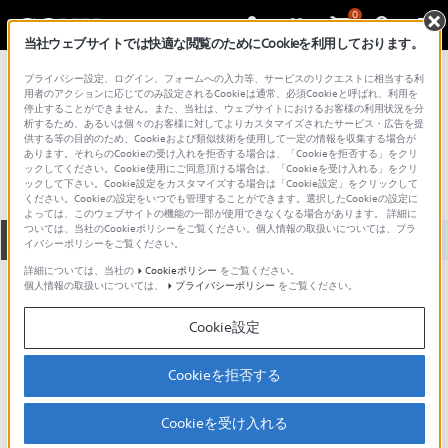
0
当社ウェブサイトでは快適な閲覧のためにCookieを利用しております。
総合サポート・お問い合わせ
プライバシー設定、ログイン、フォームへの入力等、サービスのリクエストに相当する利
その他のポータブルミュージックプレーヤー
用者のアクションに応じてのみ設定されるCookieは通常、必須Cookieと呼ばれ、利用を
停止することができません。また、当社は、ウェブサイトにおけるお客様の利用状況を分
WM-EX1HG
析するため、あるいは個々のお客様に対してよりカスタマイズされたサービス・広告を提
供する等の目的のため、Cookieおよび類似技術を使用して一定の情報を収集する場合が
あります。それらのCookieの受け入れを拒否する場合は、「Cookieを拒否する」をクリ
ックしてください。Cookie使用にご同意頂ける場合は、「Cookieを受け入れる」をクリ
ックして下さい。Cookie設定をカスタマイズする場合は「Cookie設定」をクリックして
ください。Cookieの設定をいつでも管理することができます。選択したCookieの設定に
よっては、このウェブサイトの機能の一部が使用できなくなる場合があります。 詳細に
ついては、当社のCookieポリシーをご覧ください。個人情報の取扱いについては、プラ
全て
ダウンロード
取扱説明書
Q&A
イバシーポリシーをご覧ください。
詳細については、当社の
Cookieポリシー
をご覧ください。
個人情報の取扱いについては、
プライバシーポリシー
をご覧ください。
ご意見箱 ／改善事例紹介
Cookie設定
Cookieを拒否する
動画でサポートご利用にあたってのお願い
Cookieを受け入れる
サポート動画をご利用の際にはソーシャ