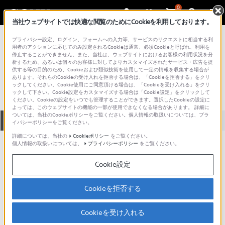
0
当社ウェブサイトでは快適な閲覧のためにCookieを利用しております。
総合サポート・お問い合わせ
プライバシー設定、ログイン、フォームへの入力等、サービスのリクエストに相当する利
その他のポータブルミュージックプレーヤー
用者のアクションに応じてのみ設定されるCookieは通常、必須Cookieと呼ばれ、利用を
停止することができません。また、当社は、ウェブサイトにおけるお客様の利用状況を分
WM-F52
析するため、あるいは個々のお客様に対してよりカスタマイズされたサービス・広告を提
供する等の目的のため、Cookieおよび類似技術を使用して一定の情報を収集する場合が
あります。それらのCookieの受け入れを拒否する場合は、「Cookieを拒否する」をクリ
ックしてください。Cookie使用にご同意頂ける場合は、「Cookieを受け入れる」をクリ
ックして下さい。Cookie設定をカスタマイズする場合は「Cookie設定」をクリックして
ください。Cookieの設定をいつでも管理することができます。選択したCookieの設定に
よっては、このウェブサイトの機能の一部が使用できなくなる場合があります。 詳細に
ついては、当社のCookieポリシーをご覧ください。個人情報の取扱いについては、プラ
全て
ダウンロード
取扱説明書
Q&A
イバシーポリシーをご覧ください。
詳細については、当社の
Cookieポリシー
をご覧ください。
個人情報の取扱いについては、
プライバシーポリシー
をご覧ください。
ご意見箱 ／改善事例紹介
Cookie設定
Cookieを拒否する
動画でサポートご利用にあたってのお願い
Cookieを受け入れる
サポート動画をご利用の際にはソーシャ