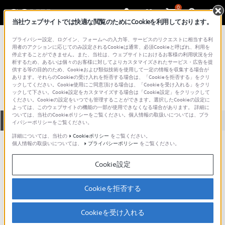
0
当社ウェブサイトでは快適な閲覧のためにCookieを利用しております。
総合サポート・お問い合わせ
プライバシー設定、ログイン、フォームへの入力等、サービスのリクエストに相当する利
その他のポータブルミュージックプレーヤー
用者のアクションに応じてのみ設定されるCookieは通常、必須Cookieと呼ばれ、利用を
停止することができません。また、当社は、ウェブサイトにおけるお客様の利用状況を分
WM-FX808
析するため、あるいは個々のお客様に対してよりカスタマイズされたサービス・広告を提
供する等の目的のため、Cookieおよび類似技術を使用して一定の情報を収集する場合が
あります。それらのCookieの受け入れを拒否する場合は、「Cookieを拒否する」をクリ
ックしてください。Cookie使用にご同意頂ける場合は、「Cookieを受け入れる」をクリ
ックして下さい。Cookie設定をカスタマイズする場合は「Cookie設定」をクリックして
ください。Cookieの設定をいつでも管理することができます。選択したCookieの設定に
よっては、このウェブサイトの機能の一部が使用できなくなる場合があります。 詳細に
ついては、当社のCookieポリシーをご覧ください。個人情報の取扱いについては、プラ
全て
ダウンロード
取扱説明書
Q&A
イバシーポリシーをご覧ください。
詳細については、当社の
Cookieポリシー
をご覧ください。
個人情報の取扱いについては、
プライバシーポリシー
をご覧ください。
ご意見箱 ／改善事例紹介
Cookie設定
Cookieを拒否する
動画でサポートご利用にあたってのお願い
Cookieを受け入れる
サポート動画をご利用の際にはソーシャ