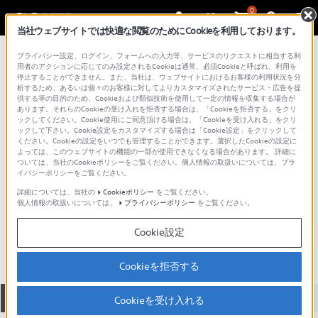
0
当社ウェブサイトでは快適な閲覧のためにCookieを利用しております。
総合サポート・お問い合わせ
プライバシー設定、ログイン、フォームへの入力等、サービスのリクエストに相当する利
Liveプロダクションサーバー
用者のアクションに応じてのみ設定されるCookieは通常、必須Cookieと呼ばれ、利用を
停止することができません。また、当社は、ウェブサイトにおけるお客様の利用状況を分
析するため、あるいは個々のお客様に対してよりカスタマイズされたサービス・広告を提
供する等の目的のため、Cookieおよび類似技術を使用して一定の情報を収集する場合が
あります。それらのCookieの受け入れを拒否する場合は、「Cookieを拒否する」をクリ
ックしてください。Cookie使用にご同意頂ける場合は、「Cookieを受け入れる」をクリ
ックして下さい。Cookie設定をカスタマイズする場合は「Cookie設定」をクリックして
ください。Cookieの設定をいつでも管理することができます。選択したCookieの設定に
よっては、このウェブサイトの機能の一部が使用できなくなる場合があります。 詳細に
ついては、当社のCookieポリシーをご覧ください。個人情報の取扱いについては、プラ
イバシーポリシーをご覧ください。
詳細については、当社の
Cookieポリシー
をご覧ください。
個人情報の取扱いについては、
プライバシーポリシー
をご覧ください。
PWS-100PR1
Cookie設定
Cookieを拒否する
全て
ダウンロード
取扱説明書
Q&A
Cookieを受け入れる