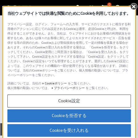
0
当社ウェブサイトでは快適な閲覧のためにCookieを利用しております。
総合サポート・お問い合わせ
プライバシー設定、ログイン、フォームへの入力等、サービスのリクエストに相当する利
レンズ&レンズアダプター
用者のアクションに応じてのみ設定されるCookieは通常、必須Cookieと呼ばれ、利用を
停止することができません。また、当社は、ウェブサイトにおけるお客様の利用状況を分
析するため、あるいは個々のお客様に対してよりカスタマイズされたサービス・広告を提
供する等の目的のため、Cookieおよび類似技術を使用して一定の情報を収集する場合が
あります。それらのCookieの受け入れを拒否する場合は、「Cookieを拒否する」をクリ
ックしてください。Cookie使用にご同意頂ける場合は、「Cookieを受け入れる」をクリ
ックして下さい。Cookie設定をカスタマイズする場合は「Cookie設定」をクリックして
ください。Cookieの設定をいつでも管理することができます。選択したCookieの設定に
よっては、このウェブサイトの機能の一部が使用できなくなる場合があります。 詳細に
ついては、当社のCookieポリシーをご覧ください。個人情報の取扱いについては、プラ
イバシーポリシーをご覧ください。
詳細については、当社の
Cookieポリシー
をご覧ください。
個人情報の取扱いについては、
プライバシーポリシー
をご覧ください。
SCL-P11X15
Cookie設定
Cookieを拒否する
全て
ダウンロード
取扱説明書
Q&A
Cookieを受け入れる