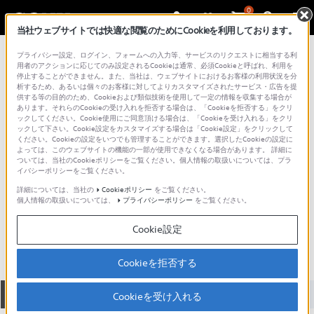
0
当社ウェブサイトでは快適な閲覧のためにCookieを利用しております。
総合サポート・お問い合わせ
プライバシー設定、ログイン、フォームへの入力等、サービスのリクエストに相当する利
ハンドヘルドカムコーダー
用者のアクションに応じてのみ設定されるCookieは通常、必須Cookieと呼ばれ、利用を
停止することができません。また、当社は、ウェブサイトにおけるお客様の利用状況を分
析するため、あるいは個々のお客様に対してよりカスタマイズされたサービス・広告を提
供する等の目的のため、Cookieおよび類似技術を使用して一定の情報を収集する場合が
あります。それらのCookieの受け入れを拒否する場合は、「Cookieを拒否する」をクリ
ックしてください。Cookie使用にご同意頂ける場合は、「Cookieを受け入れる」をクリ
ックして下さい。Cookie設定をカスタマイズする場合は「Cookie設定」をクリックして
ください。Cookieの設定をいつでも管理することができます。選択したCookieの設定に
よっては、このウェブサイトの機能の一部が使用できなくなる場合があります。 詳細に
ついては、当社のCookieポリシーをご覧ください。個人情報の取扱いについては、プラ
イバシーポリシーをご覧ください。
詳細については、当社の
Cookieポリシー
をご覧ください。
個人情報の取扱いについては、
プライバシーポリシー
をご覧ください。
PXW-FS5
Cookie設定
Cookieを拒否する
全て
ダウンロード
取扱説明書
Q&A
Cookieを受け入れる