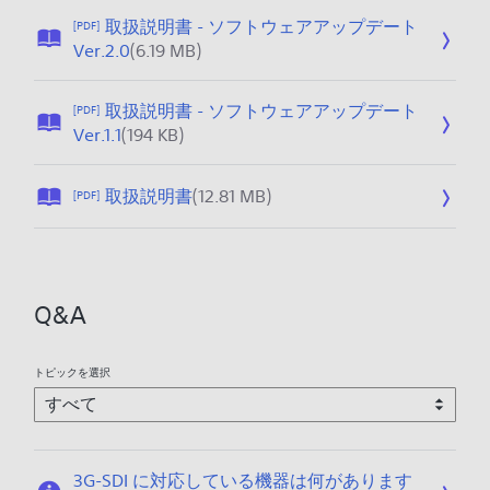
0
日
1
取扱説明書 - ソフトウェアアップデート
[PDF]
:
公
9
Ver.2.0
(6.19 MB)
2
開
/
0
日
1
1
取扱説明書 - ソフトウェアアップデート
[PDF]
:
2
公
6
Ver.1.1
(194 KB)
2
/
開
/
0
0
日
0
1
9
公
取扱説明書
(12.81 MB)
[PDF]
:
9
6
開
2
/
/
日
0
2
0
:
1
7
7
2
6
Q&A
/
0
/
1
1
0
2
5
3
トピックを選択
/
/
0
0
9
8
/
3G-SDI に対応している機器は何があります
2