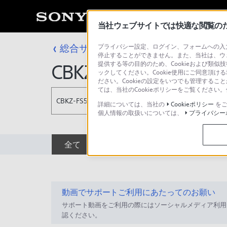
当社ウェブサイトでは快適な閲覧のため
総合サポート・お問い合わせ
プライバシー設定、ログイン、フォームへの入力
ソフトウェア
停止することができません。また、当社は、ウ
提供する等の目的のため、Cookieおよび類似
CBKZ-FS5HFR
ックしてください。Cookie使用にご同意頂ける
ださい。Cookieの設定をいつでも管理するこ
ては、当社のCookieポリシーをご覧くださ
CBKZ-FS5HFR
詳細については、当社の
Cookieポリシー
をご
個人情報の取扱いについては、
プライバシー
全て
ダウンロード
取扱説明書
動画でサポートご利用にあたってのお願い
サポート動画をご利用の際にはソーシャルメディア利用
認ください。