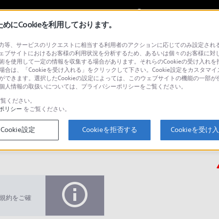
My Sonyに
サインイン
サインインす
にCookieを利用しております。
等、サービスのリクエストに相当する利用者のアクションに応じてのみ設定されるCoo
ライセンス&アップグレード（プロフェッショナル）
ェブサイトにおけるお客様の利用状況を分析するため、あるいは個々のお客様に対
技術を使用して一定の情報を収集する場合があります。それらのCookieの受け入れを拒
場合は、「Cookieを受け入れる」をクリックして下さい。Cookie設定をカスタマイ
とができます。選択したCookieの設定によっては、このウェブサイトの機能の一部
い。個人情報の取扱いについては、プライバシーポリシーをご覧ください。
検
覧ください。
ポリシー
をご覧ください。
Cookie設定
Cookieを拒否する
Cookieを受け
Q&A
規約をご確