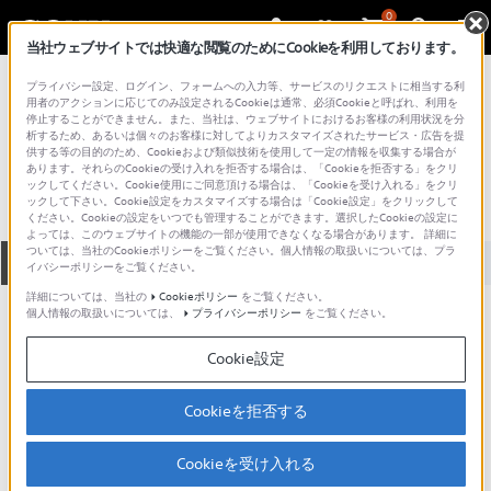
0
当社ウェブサイトでは快適な閲覧のためにCookieを利用しております。
総合サポート・お問い合わせ
プライバシー設定、ログイン、フォームへの入力等、サービスのリクエストに相当する利
その他のプロフェッショナルカメラ用アクセサリー
用者のアクションに応じてのみ設定されるCookieは通常、必須Cookieと呼ばれ、利用を
停止することができません。また、当社は、ウェブサイトにおけるお客様の利用状況を分
BKP-7911
析するため、あるいは個々のお客様に対してよりカスタマイズされたサービス・広告を提
供する等の目的のため、Cookieおよび類似技術を使用して一定の情報を収集する場合が
あります。それらのCookieの受け入れを拒否する場合は、「Cookieを拒否する」をクリ
ックしてください。Cookie使用にご同意頂ける場合は、「Cookieを受け入れる」をクリ
ックして下さい。Cookie設定をカスタマイズする場合は「Cookie設定」をクリックして
ください。Cookieの設定をいつでも管理することができます。選択したCookieの設定に
よっては、このウェブサイトの機能の一部が使用できなくなる場合があります。 詳細に
ついては、当社のCookieポリシーをご覧ください。個人情報の取扱いについては、プラ
全て
ダウンロード
取扱説明書
Q&A
イバシーポリシーをご覧ください。
詳細については、当社の
Cookieポリシー
をご覧ください。
個人情報の取扱いについては、
プライバシーポリシー
をご覧ください。
お知らせ
Cookie設定
動画でサポートご利用にあたってのお願い
サポート動画をご利用の際にはソーシャ
Cookieを拒否する
ルメディア利用規約をご確認ください。
Cookieを受け入れる
お知らせ