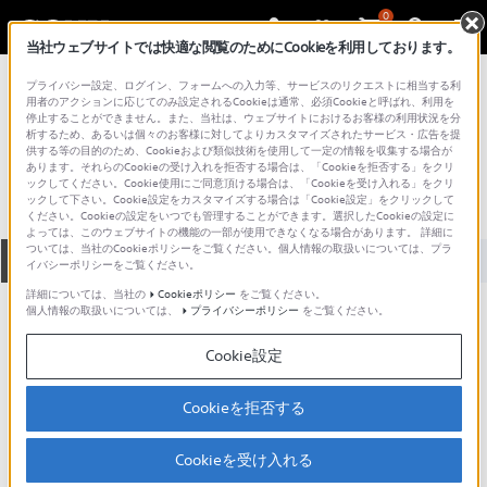
0
当社ウェブサイトでは快適な閲覧のためにCookieを利用しております。
総合サポート・お問い合わせ
プライバシー設定、ログイン、フォームへの入力等、サービスのリクエストに相当する利
大型ディスプレイ（75～100）
用者のアクションに応じてのみ設定されるCookieは通常、必須Cookieと呼ばれ、利用を
停止することができません。また、当社は、ウェブサイトにおけるお客様の利用状況を分
FW-75BT30K
析するため、あるいは個々のお客様に対してよりカスタマイズされたサービス・広告を提
供する等の目的のため、Cookieおよび類似技術を使用して一定の情報を収集する場合が
あります。それらのCookieの受け入れを拒否する場合は、「Cookieを拒否する」をクリ
ックしてください。Cookie使用にご同意頂ける場合は、「Cookieを受け入れる」をクリ
ックして下さい。Cookie設定をカスタマイズする場合は「Cookie設定」をクリックして
ください。Cookieの設定をいつでも管理することができます。選択したCookieの設定に
よっては、このウェブサイトの機能の一部が使用できなくなる場合があります。 詳細に
ついては、当社のCookieポリシーをご覧ください。個人情報の取扱いについては、プラ
全て
ダウンロード
取扱説明書
Q&A
イバシーポリシーをご覧ください。
詳細については、当社の
Cookieポリシー
をご覧ください。
個人情報の取扱いについては、
プライバシーポリシー
をご覧ください。
動画でサポートご利用にあたってのお願い
Cookie設定
サポート動画をご利用の際にはソーシャ
ルメディア利用規約をご確認ください。
Cookieを拒否する
ダウンロード
Cookieを受け入れる