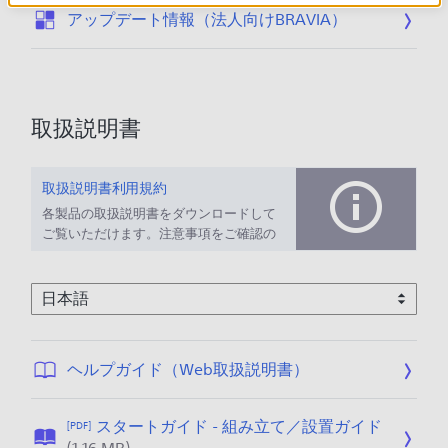
:
アップデート情報（法人向けBRAVIA）
取扱説明書
取扱説明書利用規約
各製品の取扱説明書をダウンロードして
ご覧いただけます。注意事項をご確認の
上、ご利用ください。
フ
公
ヘルプガイド（Web取扱説明書）
ァ
開
イ
日
スタートガイド - 組み立て／設置ガイド
[PDF]
ル
:
公