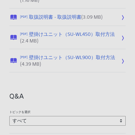
(1.16 MB)
サ
2
開
イ
0
日
ズ
2
公
取扱説明書 - 取扱説明書
(3.09 MB)
[PDF]
:
が
6
開
2
指
/
日
0
壁掛けユニット（SU-WL450）取付方法
[PDF]
定
0
:
2
公
(2.4 MB)
さ
3
2
2
開
れ
/
0
/
日
て
0
2
壁掛けユニット（SU-WL900）取付方法
[PDF]
0
:
い
3
2
公
(4.39 MB)
8
2
ま
/
開
/
0
せ
0
日
3
2
ん
8
:
1
6
。
/
2
/
Q&A
3
0
0
1
2
2
4
トピックを選択
/
/
1
1
8
1