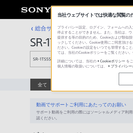
当社ウェブサイトでは快適な閲覧のため
総合サポート・お問い合わせ
プライバシー設定、ログイン、フォームへの入力
SRメモリー&
停止することができません。また、当社は、ウ
提供する等の目的のため、Cookieおよび類似
SR-1TS55
ックしてください。Cookie使用にご同意頂ける
ださい。Cookieの設定をいつでも管理するこ
ては、当社のCookieポリシーをご覧くださ
SR-1TS55
詳細については、当社の
Cookieポリシー
をご
個人情報の取扱いについては、
プライバシー
全て
ダウンロード
取扱説明書
動画でサポートご利用にあたってのお願い
サポート動画をご利用の際にはソーシャルメディア利用
認ください。