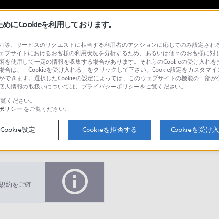
My Sonyに
サインイン
サインインす
にCookieを利用しております。
等、サービスのリクエストに相当する利用者のアクションに応じてのみ設定されるCoo
メディア
ェブサイトにおけるお客様の利用状況を分析するため、あるいは個々のお客様に対
技術を使用して一定の情報を収集する場合があります。それらのCookieの受け入れを拒
場合は、「Cookieを受け入れる」をクリックして下さい。Cookie設定をカスタマイ
とができます。選択したCookieの設定によっては、このウェブサイトの機能の一部
い。個人情報の取扱いについては、プライバシーポリシーをご覧ください。
検
覧ください。
ポリシー
をご覧ください。
Cookie設定
Cookieを拒否する
Cookieを受け
Q&A
規約をご確