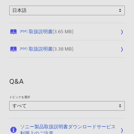
公
取扱説明書
(3.65 MB)
[PDF]
開
日
公
取扱説明書
(3.38 MB)
[PDF]
:
開
2
日
0
:
1
2
9
Q&A
0
/
1
1
9
1
トピックを選択
/
/
1
2
1
1
/
ソニー製品取扱説明書ダウンロードサービス
2
利用上のご注意