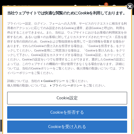
0
当社ウェブサイトでは快適な閲覧のためにCookieを利用しております。
総合サポート・お問い合わせ
プライバシー設定、ログイン、フォームへの入力等、サービスのリクエストに相当する利
モニター本体
用者のアクションに応じてのみ設定されるCookieは通常、必須Cookieと呼ばれ、利用を
停止することができません。また、当社は、ウェブサイトにおけるお客様の利用状況を分
析するため、あるいは個々のお客様に対してよりカスタマイズされたサービス・広告を提
供する等の目的のため、Cookieおよび類似技術を使用して一定の情報を収集する場合が
あります。それらのCookieの受け入れを拒否する場合は、「Cookieを拒否する」をクリ
ックしてください。Cookie使用にご同意頂ける場合は、「Cookieを受け入れる」をクリ
ックして下さい。Cookie設定をカスタマイズする場合は「Cookie設定」をクリックして
ください。Cookieの設定をいつでも管理することができます。選択したCookieの設定に
よっては、このウェブサイトの機能の一部が使用できなくなる場合があります。 詳細に
ついては、当社のCookieポリシーをご覧ください。個人情報の取扱いについては、プラ
イバシーポリシーをご覧ください。
詳細については、当社の
Cookieポリシー
をご覧ください。
個人情報の取扱いについては、
プライバシーポリシー
をご覧ください。
PVM-1741
Cookie設定
Cookieを拒否する
全て
ダウンロード
取扱説明書
Q&A
Cookieを受け入れる