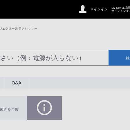
My Sonyに
サインイン
サインインす
ジェクター用アクセサリー
検
Q&A
規約をご確