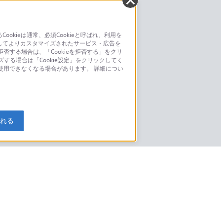
kieは通常、必須Cookieと呼ばれ、利用を
してよりカスタマイズされたサービス・広告を
お問い合わせ
否する場合は、「Cookieを拒否する」をクリ
ズする場合は「Cookie設定」をクリックしてく
こちら
が使用できなくなる場合があります。 詳細につい
モデルに関してのご案内はこちら
入れる
特定商取引法に基づく表記
ご利用ガイド
規約
ニュースリリース
環境情報
My Sony 利用規約