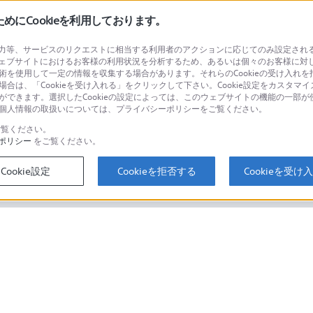
にCookieを利用しております。
等、サービスのリクエストに相当する利用者のアクションに応じてのみ設定されるCoo
ェブサイトにおけるお客様の利用状況を分析するため、あるいは個々のお客様に対
品に関するお問い合わせ
製品に関する
技術を使用して一定の情報を収集する場合があります。それらのCookieの受け入れを拒
場合は、「Cookieを受け入れる」をクリックして下さい。Cookie設定をカスタマイ
個人のお客様は
とができます。選択したCookieの設定によっては、このウェブサイトの機能の一部
い。個人情報の取扱いについては、プライバシーポリシーをご覧ください。
覧ください。
ポリシー
をご覧ください。
するご利用ガイド・お問
海外仕様製品
オーバーシーズ
Cookie設定
Cookieを拒否する
Cookieを受け
スに関してのご案内はこちら
セキュリティ・ブラウザ環境
ソニーストアでのお買い物にあたって
会社情報
採用情報
特約店のご案内