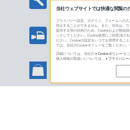
当社ウェブサイトでは快適な閲覧のため
プライバシー設定、ログイン、フォームへの入力
停止することができません。また、当社は、ウ
プロフェッショナル/業務用製
提供する等の目的のため、Cookieおよび類似
ックしてください。Cookie使用にご同意頂ける
法人のお客様はこちら
ださい。Cookieの設定をいつでも管理するこ
ては、当社のCookieポリシーをご覧くださ
詳細については、当社の
Cookieポリシー
をご
個人情報の取扱いについては、
プライバシー
ソニーストアでのお買い物に関
い合わせ
ソニーストアのご利用方法・サービ