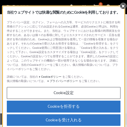
0
当社ウェブサイトでは快適な閲覧のためにCookieを利用しております。
総合サポート・お問い合わせ
プライバシー設定、ログイン、フォームへの入力等、サービスのリクエストに相当する利
プロジェクターランプ
用者のアクションに応じてのみ設定されるCookieは通常、必須Cookieと呼ばれ、利用を
停止することができません。また、当社は、ウェブサイトにおけるお客様の利用状況を分
析するため、あるいは個々のお客様に対してよりカスタマイズされたサービス・広告を提
供する等の目的のため、Cookieおよび類似技術を使用して一定の情報を収集する場合が
あります。それらのCookieの受け入れを拒否する場合は、「Cookieを拒否する」をクリ
ックしてください。Cookie使用にご同意頂ける場合は、「Cookieを受け入れる」をクリ
ックして下さい。Cookie設定をカスタマイズする場合は「Cookie設定」をクリックして
ください。Cookieの設定をいつでも管理することができます。選択したCookieの設定に
よっては、このウェブサイトの機能の一部が使用できなくなる場合があります。 詳細に
ついては、当社のCookieポリシーをご覧ください。個人情報の取扱いについては、プラ
イバシーポリシーをご覧ください。
詳細については、当社の
Cookieポリシー
をご覧ください。
個人情報の取扱いについては、
プライバシーポリシー
をご覧ください。
LMP-H150
Cookie設定
Cookieを拒否する
全て
ダウンロード
取扱説明書
Q&A
Cookieを受け入れる