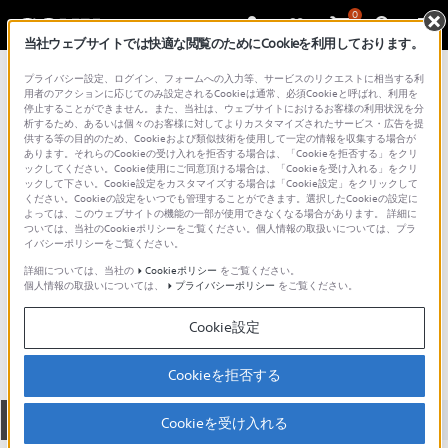
0
当社ウェブサイトでは快適な閲覧のためにCookieを利用しております。
総合サポート・お問い合わせ
プライバシー設定、ログイン、フォームへの入力等、サービスのリクエストに相当する利
プロフェッショナルプロジェクター
用者のアクションに応じてのみ設定されるCookieは通常、必須Cookieと呼ばれ、利用を
停止することができません。また、当社は、ウェブサイトにおけるお客様の利用状況を分
析するため、あるいは個々のお客様に対してよりカスタマイズされたサービス・広告を提
供する等の目的のため、Cookieおよび類似技術を使用して一定の情報を収集する場合が
あります。それらのCookieの受け入れを拒否する場合は、「Cookieを拒否する」をクリ
ックしてください。Cookie使用にご同意頂ける場合は、「Cookieを受け入れる」をクリ
ックして下さい。Cookie設定をカスタマイズする場合は「Cookie設定」をクリックして
ください。Cookieの設定をいつでも管理することができます。選択したCookieの設定に
よっては、このウェブサイトの機能の一部が使用できなくなる場合があります。 詳細に
ついては、当社のCookieポリシーをご覧ください。個人情報の取扱いについては、プラ
イバシーポリシーをご覧ください。
詳細については、当社の
Cookieポリシー
をご覧ください。
個人情報の取扱いについては、
プライバシーポリシー
をご覧ください。
VPL-CX100
Cookie設定
Cookieを拒否する
全て
ダウンロード
取扱説明書
Q&A
Cookieを受け入れる