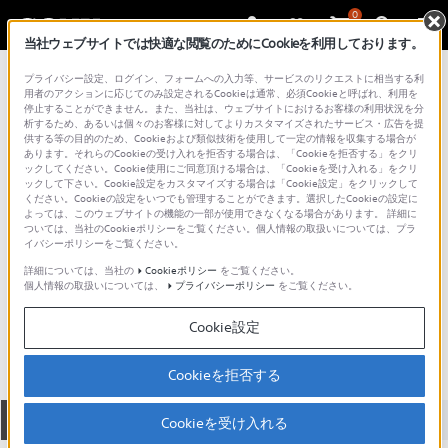
0
当社ウェブサイトでは快適な閲覧のためにCookieを利用しております。
総合サポート・お問い合わせ
プライバシー設定、ログイン、フォームへの入力等、サービスのリクエストに相当する利
プロフェッショナルプロジェクター
用者のアクションに応じてのみ設定されるCookieは通常、必須Cookieと呼ばれ、利用を
停止することができません。また、当社は、ウェブサイトにおけるお客様の利用状況を分
析するため、あるいは個々のお客様に対してよりカスタマイズされたサービス・広告を提
供する等の目的のため、Cookieおよび類似技術を使用して一定の情報を収集する場合が
あります。それらのCookieの受け入れを拒否する場合は、「Cookieを拒否する」をクリ
ックしてください。Cookie使用にご同意頂ける場合は、「Cookieを受け入れる」をクリ
ックして下さい。Cookie設定をカスタマイズする場合は「Cookie設定」をクリックして
ください。Cookieの設定をいつでも管理することができます。選択したCookieの設定に
よっては、このウェブサイトの機能の一部が使用できなくなる場合があります。 詳細に
ついては、当社のCookieポリシーをご覧ください。個人情報の取扱いについては、プラ
イバシーポリシーをご覧ください。
詳細については、当社の
Cookieポリシー
をご覧ください。
個人情報の取扱いについては、
プライバシーポリシー
をご覧ください。
VPL-EX4
Cookie設定
Cookieを拒否する
全て
ダウンロード
取扱説明書
Q&A
Cookieを受け入れる