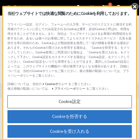
0
当社ウェブサイトでは快適な閲覧のためにCookieを利用しております。
総合サポート・お問い合わせ
プライバシー設定、ログイン、フォームへの入力等、サービスのリクエストに相当する利
VPL-GTZ270
用者のアクションに応じてのみ設定されるCookieは通常、必須Cookieと呼ばれ、利用を
停止することができません。また、当社は、ウェブサイトにおけるお客様の利用状況を分
析するため、あるいは個々のお客様に対してよりカスタマイズされたサービス・広告を提
供する等の目的のため、Cookieおよび類似技術を使用して一定の情報を収集する場合が
あります。それらのCookieの受け入れを拒否する場合は、「Cookieを拒否する」をクリ
文書番号 : 00399518 / 最終更新日 : 2026/05/13
ックしてください。Cookie使用にご同意頂ける場合は、「Cookieを受け入れる」をクリ
ックして下さい。Cookie設定をカスタマイズする場合は「Cookie設定」をクリックして
ください。Cookieの設定をいつでも管理することができます。選択したCookieの設定に
ソニーアカウントのサインインで
よっては、このウェブサイトの機能の一部が使用できなくなる場合があります。 詳細に
ついては、当社のCookieポリシーをご覧ください。個人情報の取扱いについては、プラ
困ったら
イバシーポリシーをご覧ください。
詳細については、当社の
Cookieポリシー
をご覧ください。
個人情報の取扱いについては、
プライバシーポリシー
をご覧ください。
対象製品カテゴリー・製品
Cookie設定
ソニーアカウントは、Creators' Cloud、Sound Connectアプリな
ど、様々なソニーグループのサービスで共通してご利用いただけ
Cookieを拒否する
るアカウントです。
対象となるサービスですでにアカウントをお持ちの場合は、
ソニ
Cookieを受け入れる
ーアカウントのWebサイト
で、登録済みのメールアドレスとパス
ワードを使用してサインインできます。