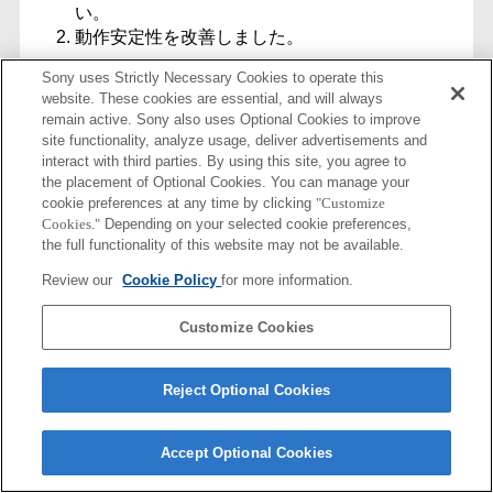
い。
動作安定性を改善しました。
Sony uses Strictly Necessary Cookies to operate this
website. These cookies are essential, and will always
remain active. Sony also uses Optional Cookies to improve
site functionality, analyze usage, deliver advertisements and
2024-02-08
interact with third parties. By using this site, you agree to
the placement of Optional Cookies. You can manage your
SEL100400GM
cookie preferences at any time by clicking
"Customize
Cookies."
Depending on your selected cookie preferences,
the full functionality of this website may not be available.
06
Review our
Cookie Policy
for more information.
ILCE-9M3の最高120コマ/秒のAF/AE追従連続
Customize Cookies
撮影に対応しました。
Ver.04へアップデートした際に、カメラの撮影
モードを S&Q モードあるいは4K動画モードに
Reject Optional Cookies
設定した以降はオートフォーカスとマニュア
ル フォーカスが機能しなくなる事象を修正し
Accept Optional Cookies
ました。