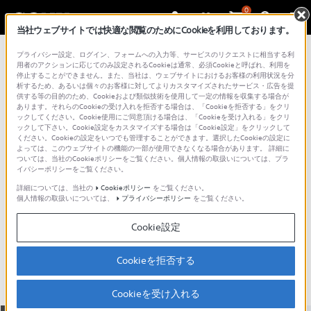
0
当社ウェブサイトでは快適な閲覧のためにCookieを利用しております。
総合サポート・お問い合わせ
プライバシー設定、ログイン、フォームへの入力等、サービスのリクエストに相当する利
サウンドバー／サラウンドスピーカー
用者のアクションに応じてのみ設定されるCookieは通常、必須Cookieと呼ばれ、利用を
停止することができません。また、当社は、ウェブサイトにおけるお客様の利用状況を分
析するため、あるいは個々のお客様に対してよりカスタマイズされたサービス・広告を提
供する等の目的のため、Cookieおよび類似技術を使用して一定の情報を収集する場合が
あります。それらのCookieの受け入れを拒否する場合は、「Cookieを拒否する」をクリ
ックしてください。Cookie使用にご同意頂ける場合は、「Cookieを受け入れる」をクリ
ックして下さい。Cookie設定をカスタマイズする場合は「Cookie設定」をクリックして
ください。Cookieの設定をいつでも管理することができます。選択したCookieの設定に
よっては、このウェブサイトの機能の一部が使用できなくなる場合があります。 詳細に
ついては、当社のCookieポリシーをご覧ください。個人情報の取扱いについては、プラ
イバシーポリシーをご覧ください。
詳細については、当社の
Cookieポリシー
をご覧ください。
個人情報の取扱いについては、
プライバシーポリシー
をご覧ください。
HT-S2000
Cookie設定
主な仕様
特長
Cookieを拒否する
Cookieを受け入れる