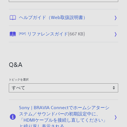
フ
公
ヘルプガイド（Web取扱説明書）
ァ
開
イ
日
公
リファレンスガイド
(667 KB)
[PDF]
ル
:
開
サ
2
日
イ
0
:
ズ
2
2
が
4
Q&A
0
指
/
2
定
1
3
さ
1
トピックを選択
/
れ
/
0
て
2
7
い
5
/
ま
Sony | BRAVIA Connectでホームシアターシ
0
せ
ステム／サウンドバーの初期設定中に、
5
ん
「HDMIケーブルを接続し直してください」
。
と繰り返し表示される