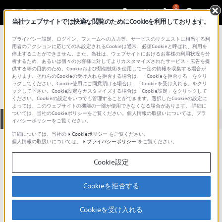
0
当社ウェブサイトでは快適な閲覧のためにCookieを利用しております。
総合サポート・お問い合わせ
プライバシー設定、ログイン、フォームへの入力等、サービスのリクエストに相当する利
サウンドバー／サラウンドスピーカー
用者のアクションに応じてのみ設定されるCookieは通常、必須Cookieと呼ばれ、利用を
停止することができません。また、当社は、ウェブサイトにおけるお客様の利用状況を分
RHT-G1200
析するため、あるいは個々のお客様に対してよりカスタマイズされたサービス・広告を提
供する等の目的のため、Cookieおよび類似技術を使用して一定の情報を収集する場合が
あります。それらのCookieの受け入れを拒否する場合は、「Cookieを拒否する」をクリ
ックしてください。Cookie使用にご同意頂ける場合は、「Cookieを受け入れる」をクリ
ックして下さい。Cookie設定をカスタマイズする場合は「Cookie設定」をクリックして
ください。Cookieの設定をいつでも管理することができます。選択したCookieの設定に
よっては、このウェブサイトの機能の一部が使用できなくなる場合があります。 詳細に
ついては、当社のCookieポリシーをご覧ください。個人情報の取扱いについては、プラ
全て
ダウンロード
取扱説明書
Q&A
イバシーポリシーをご覧ください。
詳細については、当社の
Cookieポリシー
をご覧ください。
個人情報の取扱いについては、
プライバシーポリシー
をご覧ください。
製品に関する重要なお知らせ
お知らせ
Cookie設定
人気のトピック
Cookieを拒否する
Cookieを受け入れる
使いかた