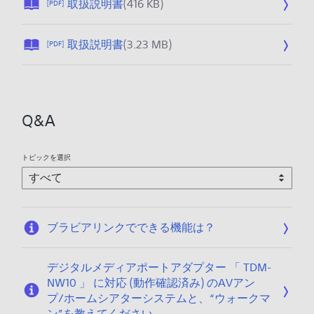
公
取扱説明書
(416 KB)
[PDF]
開
日
公
取扱説明書
(3.23 MB)
[PDF]
:
開
2
日
0
:
2
2
6
Q&A
0
/
2
0
6
1
トピックを選択
/
/
0
0
1
9
/
ブラビアリンクでできる機能は？
0
9
デジタルメディアポートアダプター 「 TDM-
NW10 」 に対応 (動作確認済み) のAVアン
プ/ホームシアターシステムと、“ウォークマ
ン”を教えてください。