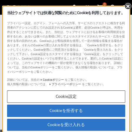
0
当社ウェブサイトでは快適な閲覧のためにCookieを利用しております。
総合サポート・お問い合わせ
プライバシー設定、ログイン、フォームへの入力等、サービスのリクエストに相当する利
スピーカーシステム
用者のアクションに応じてのみ設定されるCookieは通常、必須Cookieと呼ばれ、利用を
停止することができません。また、当社は、ウェブサイトにおけるお客様の利用状況を分
析するため、あるいは個々のお客様に対してよりカスタマイズされたサービス・広告を提
供する等の目的のため、Cookieおよび類似技術を使用して一定の情報を収集する場合が
あります。それらのCookieの受け入れを拒否する場合は、「Cookieを拒否する」をクリ
ックしてください。Cookie使用にご同意頂ける場合は、「Cookieを受け入れる」をクリ
ックして下さい。Cookie設定をカスタマイズする場合は「Cookie設定」をクリックして
ください。Cookieの設定をいつでも管理することができます。選択したCookieの設定に
よっては、このウェブサイトの機能の一部が使用できなくなる場合があります。 詳細に
ついては、当社のCookieポリシーをご覧ください。個人情報の取扱いについては、プラ
イバシーポリシーをご覧ください。
詳細については、当社の
Cookieポリシー
をご覧ください。
個人情報の取扱いについては、
プライバシーポリシー
をご覧ください。
SA-NA9ES
Cookie設定
主な仕様
特長
Cookieを拒否する
Cookieを受け入れる