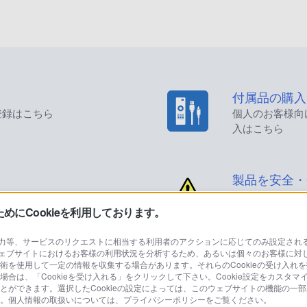
付属品の購入
登録はこちら
個人のお客様向
入はこちら
製品を安全・
にCookieを利用しております。
等、サービスのリクエストに相当する利用者のアクションに応じてのみ設定されるCoo
ェブサイトにおけるお客様の利用状況を分析するため、あるいは個々のお客様に対
品に関するお問い合わせ
製品に関する
技術を使用して一定の情報を収集する場合があります。それらのCookieの受け入れを
場合は、「Cookieを受け入れる」をクリックして下さい。Cookie設定をカスタマ
個人のお客様は
ることができます。選択したCookieの設定によっては、このウェブサイトの機能の一
さい。個人情報の取扱いについては、プライバシーポリシーをご覧ください。