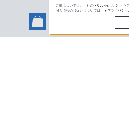
詳細については、当社の
Cookieポリシー
を
個人情報の取扱いについては、
プライバシー
ソニーストアでのお買い物に関
い合わせ
ソニーストアのご利用方法・サービ
日本
ご利用条件
プライバシーポリシー
正しい表示への
Copyright 2026 Sony Marketing Inc.