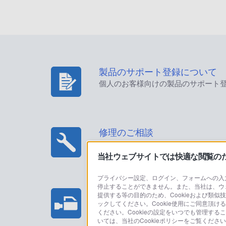
製品のサポート登録について
個人のお客様向けの製品のサポート
修理のご相談
当社ウェブサイトでは快適な閲覧のため
プライバシー設定、ログイン、フォームへの入力
停止することができません。また、当社は、ウ
プロフェッショナル/業務用製
提供する等の目的のため、Cookieおよび類似
ックしてください。Cookie使用にご同意頂ける
法人のお客様はこちら
ください。Cookieの設定をいつでも管理す
いては、当社のCookieポリシーをご覧くだ