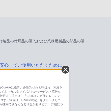
け製品の付属品の購入および業務用製品の部品の購
安心してご使用いただくために
kieは通常、必須Cookieと呼ばれ、利用を
してよりカスタマイズされたサービス・広告を
お問い合わせ
拒否する場合は、「Cookieを拒否する」をクリ
イズする場合は「Cookie設定」をクリックして
こちら
部が使用できなくなる場合があります。 詳細につ