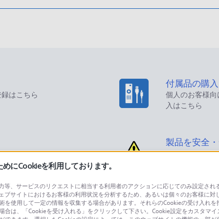
付属品の購入
登録はこちら
個人のお客様向
入はこちら
製品を安全・
にCookieを利用しております。
等、サービスのリクエストに相当する利用者のアクションに応じてのみ設定されるCoo
ェブサイトにおけるお客様の利用状況を分析するため、あるいは個々のお客様に対
品に関するお問い合わせ
製品に関する
技術を使用して一定の情報を収集する場合があります。それらのCookieの受け入れを拒
場合は、「Cookieを受け入れる」をクリックして下さい。Cookie設定をカスタマイ
個人のお客様は