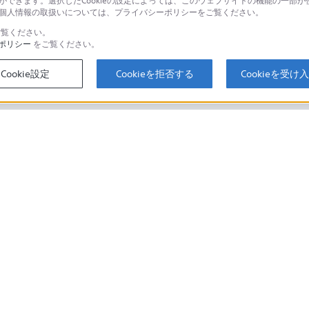
とができます。選択したCookieの設定によっては、このウェブサイトの機能の一部
い。個人情報の取扱いについては、プライバシーポリシーをご覧ください。
覧ください。
ポリシー
をご覧ください。
するご利用ガイド・お問
海外仕様製品
オーバーシーズ
Cookie設定
Cookieを拒否する
Cookieを受け
スに関してのご案内はこちら
セキュリティ・ブラウザ環境
ソニーストアでのお買い物にあたって
会社情報
採用情報
特約店のご案内
取り組み