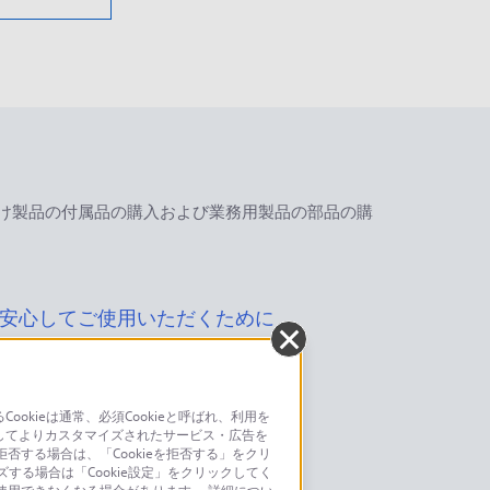
け製品の付属品の購入および業務用製品の部品の購
安心してご使用いただくために
kieは通常、必須Cookieと呼ばれ、利用を
してよりカスタマイズされたサービス・広告を
お問い合わせ
否する場合は、「Cookieを拒否する」をクリ
ズする場合は「Cookie設定」をクリックしてく
こちら