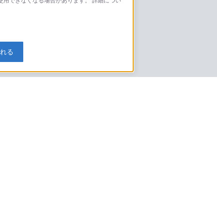
が使用できなくなる場合があります。 詳細につい
モデルに関してのご案内はこちら
入れる
特定商取引法に基づく表記
ご利用ガイド
規約
ニュースリリース
環境情報
My Sony 利用規約