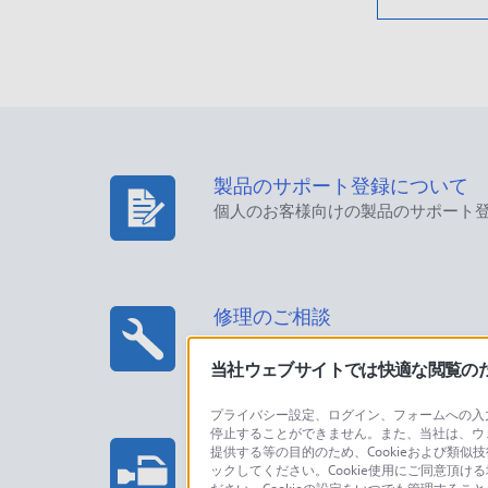
製品のサポート登録について
個人のお客様向けの製品のサポート
修理のご相談
当社ウェブサイトでは快適な閲覧のため
プライバシー設定、ログイン、フォームへの入力
停止することができません。また、当社は、ウ
プロフェッショナル/業務用製
提供する等の目的のため、Cookieおよび類似
ックしてください。Cookie使用にご同意頂ける
法人のお客様はこちら