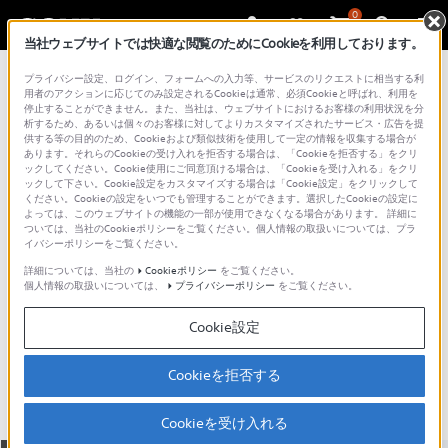
0
当社ウェブサイトでは快適な閲覧のためにCookieを利用しております。
総合サポート・お問い合わせ
プライバシー設定、ログイン、フォームへの入力等、サービスのリクエストに相当する利
スピーカーシステム
用者のアクションに応じてのみ設定されるCookieは通常、必須Cookieと呼ばれ、利用を
停止することができません。また、当社は、ウェブサイトにおけるお客様の利用状況を分
析するため、あるいは個々のお客様に対してよりカスタマイズされたサービス・広告を提
供する等の目的のため、Cookieおよび類似技術を使用して一定の情報を収集する場合が
あります。それらのCookieの受け入れを拒否する場合は、「Cookieを拒否する」をクリ
ックしてください。Cookie使用にご同意頂ける場合は、「Cookieを受け入れる」をクリ
ックして下さい。Cookie設定をカスタマイズする場合は「Cookie設定」をクリックして
ください。Cookieの設定をいつでも管理することができます。選択したCookieの設定に
よっては、このウェブサイトの機能の一部が使用できなくなる場合があります。 詳細に
ついては、当社のCookieポリシーをご覧ください。個人情報の取扱いについては、プラ
イバシーポリシーをご覧ください。
詳細については、当社の
Cookieポリシー
をご覧ください。
個人情報の取扱いについては、
プライバシーポリシー
をご覧ください。
SS-CN7700
Cookie設定
主な仕様
特長
Cookieを拒否する
Cookieを受け入れる