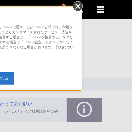
0
新規登録
るともっと便利に
kieは通常、必須Cookieと呼ばれ、利用を
してよりカスタマイズされたサービス・広告を
否する場合は、「Cookieを拒否する」をクリ
ズする場合は「Cookie設定」をクリックしてく
が使用できなくなる場合があります。 詳細につい
索
入れる
たってのお願い
ソーシャルメディア利用規約をご確