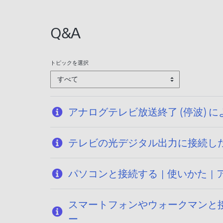
:
2
Q&A
0
2
6
トピックを選択
/
すべて
0
1
/
アナログテレビ放送終了 (停波)
0
9
テレビの光デジタル出力に接続し
パソコンと接続する | 使いかた 
スマートフォンやウォークマンと接
ー