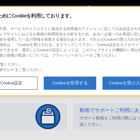
My Sonyに
サインイン
サインインす
にCookieを利用しております。
等、サービスのリクエストに相当する利用者のアクションに応じてのみ設定されるCoo
ステム
ェブサイトにおけるお客様の利用状況を分析するため、あるいは個々のお客様に対
技術を使用して一定の情報を収集する場合があります。それらのCookieの受け入れを拒
場合は、「Cookieを受け入れる」をクリックして下さい。Cookie設定をカスタマイ
とができます。選択したCookieの設定によっては、このウェブサイトの機能の一部
い。個人情報の取扱いについては、プライバシーポリシーをご覧ください。
検
覧ください。
ポリシー
をご覧ください。
Cookie設定
Cookieを拒否する
Cookieを受け
Q&A
動画でサポートご利用にあ
サポート動画をご利用の際には
認ください。