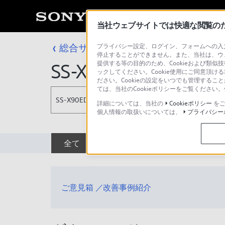
当社ウェブサイトでは快適な閲覧のため
総合サポート・お問い合わせ
プライバシー設定、ログイン、フォームへの入力
スピーカーシ
停止することができません。また、当社は、ウ
提供する等の目的のため、Cookieおよび類似
SS-X90ED
ックしてください。Cookie使用にご同意頂ける
ださい。Cookieの設定をいつでも管理するこ
ては、当社のCookieポリシーをご覧くださ
SS-X90ED
詳細については、当社の
Cookieポリシー
をご
個人情報の取扱いについては、
プライバシー
全て
ダウンロード
取扱説明書
ご意見箱 ／改善事例紹介