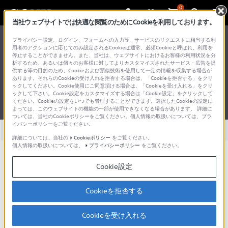
0
当社ウェブサイトでは快適な閲覧のためにCookieを利用しております。
総合サポート・お問い合わせ
プライバシー設定、ログイン、フォームへの入力等、サービスのリクエストに相当する利
スピーカー
用者のアクションに応じてのみ設定されるCookieは通常、必須Cookieと呼ばれ、利用を
停止することができません。また、当社は、ウェブサイトにおけるお客様の利用状況を分
アクティブスピーカー
析するため、あるいは個々のお客様に対してよりカスタマイズされたサービス・広告を提
供する等の目的のため、Cookieおよび類似技術を使用して一定の情報を収集する場合が
あります。それらのCookieの受け入れを拒否する場合は、「Cookieを拒否する」をクリ
ックしてください。Cookie使用にご同意頂ける場合は、「Cookieを受け入れる」をクリ
ックして下さい。Cookie設定をカスタマイズする場合は「Cookie設定」をクリックして
ください。Cookieの設定をいつでも管理することができます。選択したCookieの設定に
製品型名を調べる方法
よっては、このウェブサイトの機能の一部が使用できなくなる場合があります。 詳細に
ついては、当社のCookieポリシーをご覧ください。個人情報の取扱いについては、プラ
イバシーポリシーをご覧ください。
全て
ダウンロード
取扱説明書
Q&A
詳細については、当社の
Cookieポリシー
をご覧ください。
個人情報の取扱いについては、
プライバシーポリシー
をご覧ください。
製品に関する重要なお知らせ
Cookie設定
お知らせ
Cookieを拒否する
Q&A（よくある質問）を見るには、リストからお持ちの製品を選
ぶか、またはお持ちの製品の型名で検索してください。
Cookieを受け入れる