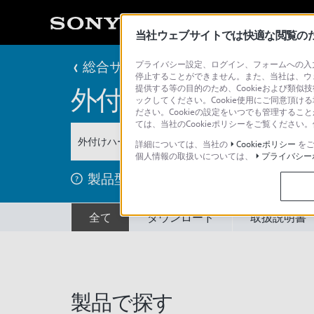
当社ウェブサイトでは快適な閲覧のため
総合サポート・お問い合わせ
プライバシー設定、ログイン、フォームへの入力
記録メディア
停止することができません。また、当社は、ウ
提供する等の目的のため、Cookieおよび類似
外付けハードディス
ックしてください。Cookie使用にご同意頂ける
ださい。Cookieの設定をいつでも管理するこ
ては、当社のCookieポリシーをご覧くださ
外付けハードディスク
詳細については、当社の
Cookieポリシー
をご
個人情報の取扱いについては、
プライバシー
製品型名を調べる方法
全て
ダウンロード
取扱説明書
製品で探す