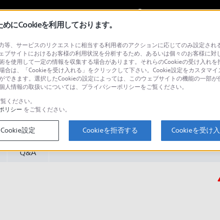
My Sonyに
サインイン
サインインす
にCookieを利用しております。
等、サービスのリクエストに相当する利用者のアクションに応じてのみ設定されるCoo
ェブサイトにおけるお客様の利用状況を分析するため、あるいは個々のお客様に対
技術を使用して一定の情報を収集する場合があります。それらのCookieの受け入れを拒
ク
場合は、「Cookieを受け入れる」をクリックして下さい。Cookie設定をカスタマイ
とができます。選択したCookieの設定によっては、このウェブサイトの機能の一部
い。個人情報の取扱いについては、プライバシーポリシーをご覧ください。
検
覧ください。
ポリシー
をご覧ください。
Cookie設定
Cookieを拒否する
Cookieを受け
Q&A