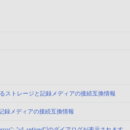
13) に関するストレージと記録メディアの接続互換情報
ジと記録メディアの接続互換情報
{"error": "v1_retired"}のダイアログが表示