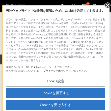
0
当社ウェブサイトでは快適な閲覧のためにCookieを利用しております。
総合サポート・お問い合わせ
プライバシー設定、ログイン、フォームへの入力等、サービスのリクエストに相当する利
USBメモリー
用者のアクションに応じてのみ設定されるCookieは通常、必須Cookieと呼ばれ、利用を
停止することができません。また、当社は、ウェブサイトにおけるお客様の利用状況を分
5USM1GJA
析するため、あるいは個々のお客様に対してよりカスタマイズされたサービス・広告を提
供する等の目的のため、Cookieおよび類似技術を使用して一定の情報を収集する場合が
あります。それらのCookieの受け入れを拒否する場合は、「Cookieを拒否する」をクリ
ックしてください。Cookie使用にご同意頂ける場合は、「Cookieを受け入れる」をクリ
ックして下さい。Cookie設定をカスタマイズする場合は「Cookie設定」をクリックして
ください。Cookieの設定をいつでも管理することができます。選択したCookieの設定に
よっては、このウェブサイトの機能の一部が使用できなくなる場合があります。 詳細に
ついては、当社のCookieポリシーをご覧ください。個人情報の取扱いについては、プラ
全て
ダウンロード
取扱説明書
Q&A
イバシーポリシーをご覧ください。
詳細については、当社の
Cookieポリシー
をご覧ください。
個人情報の取扱いについては、
プライバシーポリシー
をご覧ください。
お知らせ
Cookie設定
動画でサポートご利用にあたってのお願い
サポート動画をご利用の際にはソーシャ
Cookieを拒否する
ルメディア利用規約をご確認ください。
Cookieを受け入れる
お知らせ