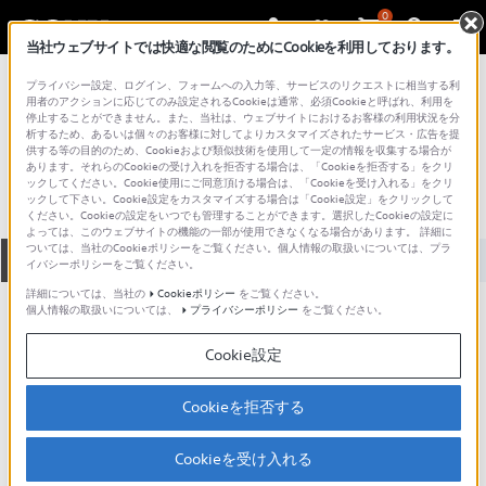
0
当社ウェブサイトでは快適な閲覧のためにCookieを利用しております。
総合サポート・お問い合わせ
プライバシー設定、ログイン、フォームへの入力等、サービスのリクエストに相当する利
USBメモリー
用者のアクションに応じてのみ設定されるCookieは通常、必須Cookieと呼ばれ、利用を
停止することができません。また、当社は、ウェブサイトにおけるお客様の利用状況を分
USM256S
析するため、あるいは個々のお客様に対してよりカスタマイズされたサービス・広告を提
供する等の目的のため、Cookieおよび類似技術を使用して一定の情報を収集する場合が
あります。それらのCookieの受け入れを拒否する場合は、「Cookieを拒否する」をクリ
ックしてください。Cookie使用にご同意頂ける場合は、「Cookieを受け入れる」をクリ
ックして下さい。Cookie設定をカスタマイズする場合は「Cookie設定」をクリックして
ください。Cookieの設定をいつでも管理することができます。選択したCookieの設定に
よっては、このウェブサイトの機能の一部が使用できなくなる場合があります。 詳細に
ついては、当社のCookieポリシーをご覧ください。個人情報の取扱いについては、プラ
全て
ダウンロード
取扱説明書
Q&A
イバシーポリシーをご覧ください。
詳細については、当社の
Cookieポリシー
をご覧ください。
個人情報の取扱いについては、
プライバシーポリシー
をご覧ください。
お知らせ
Cookie設定
動画でサポートご利用にあたってのお願い
サポート動画をご利用の際にはソーシャ
Cookieを拒否する
ルメディア利用規約をご確認ください。
Cookieを受け入れる
お知らせ