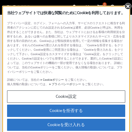
0
当社ウェブサイトでは快適な閲覧のためにCookieを利用しております。
プライバシー設定、ログイン、フォームへの入力等、サービスのリクエストに相当する利
用者のアクションに応じてのみ設定されるCookieは通常、必須Cookieと呼ばれ、利用を
動画でサポート
停止することができません。また、当社は、ウェブサイトにおけるお客様の利用状況を分
析するため、あるいは個々のお客様に対してよりカスタマイズされたサービス・広告を提
供する等の目的のため、Cookieおよび類似技術を使用して一定の情報を収集する場合が
あります。それらのCookieの受け入れを拒否する場合は、「Cookieを拒否する」をクリ
ックしてください。Cookie使用にご同意頂ける場合は、「Cookieを受け入れる」をクリ
使い方やトラブルの解決方法を動画でわかりやすくご
ックして下さい。Cookie設定をカスタマイズする場合は「Cookie設定」をクリックして
紹介しています。
ください。Cookieの設定をいつでも管理することができます。選択したCookieの設定に
よっては、このウェブサイトの機能の一部が使用できなくなる場合があります。 詳細に
動画の閲覧は、以下の「Sony - Support JP」の公式
ついては、当社のCookieポリシーをご覧ください。個人情報の取扱いについては、プラ
イバシーポリシーをご覧ください。
チャンネルのページよりご覧いただけます。
詳細については、当社の
Cookieポリシー
をご覧ください。
個人情報の取扱いについては、
プライバシーポリシー
をご覧ください。
ご利用の際には、ソーシャルメディア利用規約のご確
認をお願いいたします。
Cookie設定
ソニーグループ株式会社 ソーシャルメディア利用規
約
Cookieを拒否する
Cookieを受け入れる
Sony - Support JPの公式チャンネル