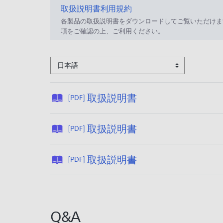
取扱説明書利用規約
各製品の取扱説明書をダウンロードしてご覧いただけま
項をご確認の上、ご利用ください。
日本語
公
取扱説明書
[PDF]
開
日
公
取扱説明書
[PDF]
:
開
2
日
公
0
取扱説明書
[PDF]
:
開
2
2
日
1
0
:
/
1
2
0
Q&A
5
0
3