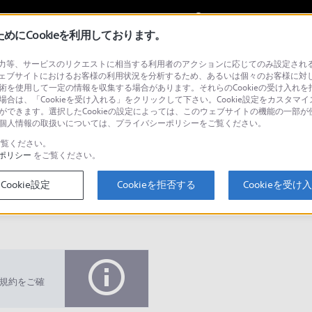
My Sonyに
サインイン
サインインす
にCookieを利用しております。
等、サービスのリクエストに相当する利用者のアクションに応じてのみ設定されるCoo
ェブサイトにおけるお客様の利用状況を分析するため、あるいは個々のお客様に対
技術を使用して一定の情報を収集する場合があります。それらのCookieの受け入れを拒
場合は、「Cookieを受け入れる」をクリックして下さい。Cookie設定をカスタマイ
とができます。選択したCookieの設定によっては、このウェブサイトの機能の一部
い。個人情報の取扱いについては、プライバシーポリシーをご覧ください。
検
覧ください。
ポリシー
をご覧ください。
Cookie設定
Cookieを拒否する
Cookieを受け
Q&A
規約をご確