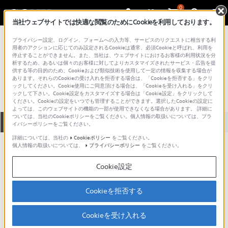
0
当社ウェブサイトでは快適な閲覧のためにCookieを利用しております。
総合サポート・お問い合わせ
プライバシー設定、ログイン、フォームへの入力等、サービスのリクエストに相当する利
記録メディア
用者のアクションに応じてのみ設定されるCookieは通常、必須Cookieと呼ばれ、利用を
停止することができません。また、当社は、ウェブサイトにおけるお客様の利用状況を分
10BNR1VJPP4
析するため、あるいは個々のお客様に対してよりカスタマイズされたサービス・広告を提
供する等の目的のため、Cookieおよび類似技術を使用して一定の情報を収集する場合が
あります。それらのCookieの受け入れを拒否する場合は、「Cookieを拒否する」をクリ
ックしてください。Cookie使用にご同意頂ける場合は、「Cookieを受け入れる」をクリ
ックして下さい。Cookie設定をカスタマイズする場合は「Cookie設定」をクリックして
ください。Cookieの設定をいつでも管理することができます。選択したCookieの設定に
よっては、このウェブサイトの機能の一部が使用できなくなる場合があります。 詳細に
ついては、当社のCookieポリシーをご覧ください。個人情報の取扱いについては、プラ
全て
ダウンロード
取扱説明書
Q&A
イバシーポリシーをご覧ください。
詳細については、当社の
Cookieポリシー
をご覧ください。
個人情報の取扱いについては、
プライバシーポリシー
をご覧ください。
製品に関する重要なお知らせ
お知らせ
Cookie設定
動画でサポートご利用にあたってのお願い
Cookieを拒否する
サポート動画をご利用の際にはソーシャ
ルメディア利用規約をご確認ください。
Cookieを受け入れる