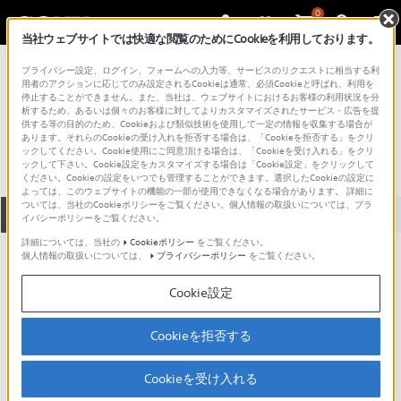
0
当社ウェブサイトでは快適な閲覧のためにCookieを利用しております。
総合サポート・お問い合わせ
プライバシー設定、ログイン、フォームへの入力等、サービスのリクエストに相当する利
記録メディア
用者のアクションに応じてのみ設定されるCookieは通常、必須Cookieと呼ばれ、利用を
停止することができません。また、当社は、ウェブサイトにおけるお客様の利用状況を分
10DMR12HPP
析するため、あるいは個々のお客様に対してよりカスタマイズされたサービス・広告を提
供する等の目的のため、Cookieおよび類似技術を使用して一定の情報を収集する場合が
あります。それらのCookieの受け入れを拒否する場合は、「Cookieを拒否する」をクリ
ックしてください。Cookie使用にご同意頂ける場合は、「Cookieを受け入れる」をクリ
ックして下さい。Cookie設定をカスタマイズする場合は「Cookie設定」をクリックして
ください。Cookieの設定をいつでも管理することができます。選択したCookieの設定に
よっては、このウェブサイトの機能の一部が使用できなくなる場合があります。 詳細に
ついては、当社のCookieポリシーをご覧ください。個人情報の取扱いについては、プラ
全て
ダウンロード
取扱説明書
Q&A
イバシーポリシーをご覧ください。
詳細については、当社の
Cookieポリシー
をご覧ください。
個人情報の取扱いについては、
プライバシーポリシー
をご覧ください。
製品に関する重要なお知らせ
お知らせ
Cookie設定
動画でサポートご利用にあたってのお願い
Cookieを拒否する
サポート動画をご利用の際にはソーシャ
ルメディア利用規約をご確認ください。
Cookieを受け入れる