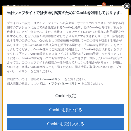
0
当社ウェブサイトでは快適な閲覧のためにCookieを利用しております。
総合サポート・お問い合わせ
プライバシー設定、ログイン、フォームへの入力等、サービスのリクエストに相当する利
記録メディア
用者のアクションに応じてのみ設定されるCookieは通常、必須Cookieと呼ばれ、利用を
停止することができません。また、当社は、ウェブサイトにおけるお客様の利用状況を分
20DMR12KPP
析するため、あるいは個々のお客様に対してよりカスタマイズされたサービス・広告を提
供する等の目的のため、Cookieおよび類似技術を使用して一定の情報を収集する場合が
あります。それらのCookieの受け入れを拒否する場合は、「Cookieを拒否する」をクリ
ックしてください。Cookie使用にご同意頂ける場合は、「Cookieを受け入れる」をクリ
ックして下さい。Cookie設定をカスタマイズする場合は「Cookie設定」をクリックして
ください。Cookieの設定をいつでも管理することができます。選択したCookieの設定に
よっては、このウェブサイトの機能の一部が使用できなくなる場合があります。 詳細に
ついては、当社のCookieポリシーをご覧ください。個人情報の取扱いについては、プラ
全て
ダウンロード
取扱説明書
Q&A
イバシーポリシーをご覧ください。
詳細については、当社の
Cookieポリシー
をご覧ください。
個人情報の取扱いについては、
プライバシーポリシー
をご覧ください。
製品に関する重要なお知らせ
お知らせ
Cookie設定
動画でサポートご利用にあたってのお願い
Cookieを拒否する
サポート動画をご利用の際にはソーシャ
ルメディア利用規約をご確認ください。
Cookieを受け入れる