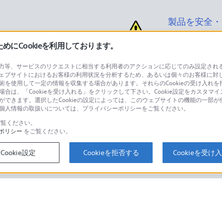
製品を安全・
にCookieを利用しております。
等、サービスのリクエストに相当する利用者のアクションに応じてのみ設定されるCoo
ェブサイトにおけるお客様の利用状況を分析するため、あるいは個々のお客様に対
品に関するお問い合わせ
製品に関する
技術を使用して一定の情報を収集する場合があります。それらのCookieの受け入れを拒
場合は、「Cookieを受け入れる」をクリックして下さい。Cookie設定をカスタマイ
個人のお客様は
とができます。選択したCookieの設定によっては、このウェブサイトの機能の一部
い。個人情報の取扱いについては、プライバシーポリシーをご覧ください。
覧ください。
ポリシー
をご覧ください。
するご利用ガイド・お問
海外仕様製品
オーバーシーズ
Cookie設定
Cookieを拒否する
Cookieを受け
スに関してのご案内はこちら
セキュリティ・ブラウザ環境
ソニーストアでのお買い物にあたって