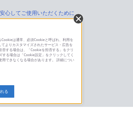
安心してご使用いただくために
kieは通常、必須Cookieと呼ばれ、利用を
してよりカスタマイズされたサービス・広告を
お問い合わせ
否する場合は、「Cookieを拒否する」をクリ
ズする場合は「Cookie設定」をクリックしてく
こちら
が使用できなくなる場合があります。 詳細につい
モデルに関してのご案内はこちら
入れる
特定商取引法に基づく表記
ご利用ガイド
規約