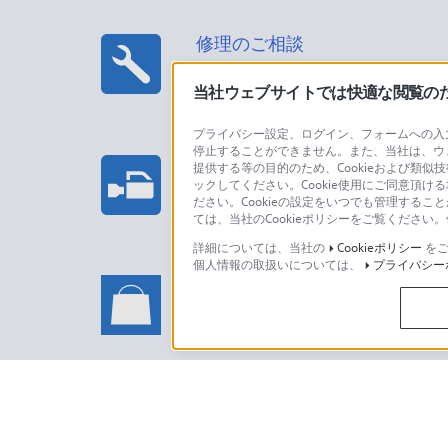
修理のご相談
当社ウェブサイトでは快適な閲覧のため
プライバシー設定、ログイン、フォームへの入力
停止することができません。また、当社は、ウ
プロフェッショナル/業務用製
提供する等の目的のため、Cookieおよび類似
ックしてください。Cookie使用にご同意頂ける
法人のお客様はこちら
ださい。Cookieの設定をいつでも管理するこ
ては、当社のCookieポリシーをご覧くださ
詳細については、当社の
Cookieポリシー
をご
個人情報の取扱いについては、
プライバシー
ソニーストアでのお買い物に関
い合わせ
ソニーストアのご利用方法・サービ