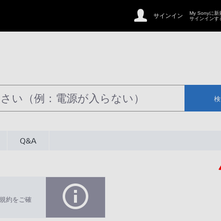
My Sonyに
サインイン
サインインす
検
Q&A
規約をご確