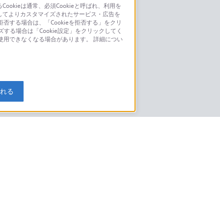
kieは通常、必須Cookieと呼ばれ、利用を
してよりカスタマイズされたサービス・広告を
お問い合わせ
否する場合は、「Cookieを拒否する」をクリ
ズする場合は「Cookie設定」をクリックしてく
こちら
が使用できなくなる場合があります。 詳細につい
モデルに関してのご案内はこちら
入れる
特定商取引法に基づく表記
ご利用ガイド
規約
ニュースリリース
環境情報
My Sony 利用規約