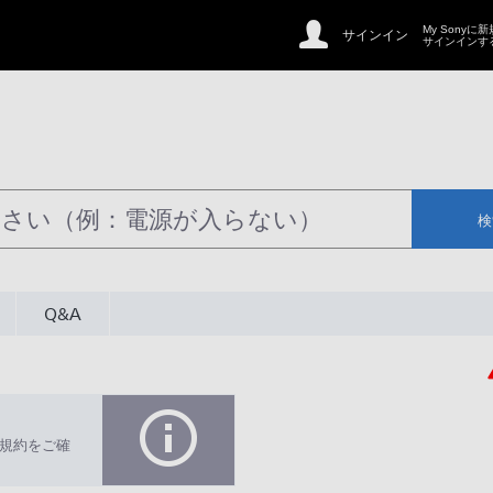
My Sonyに
サインイン
サインインす
検
Q&A
規約をご確