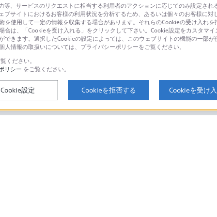
等、サービスのリクエストに相当する利用者のアクションに応じてのみ設定されるCoo
ェブサイトにおけるお客様の利用状況を分析するため、あるいは個々のお客様に対
品に関するお問い合わせ
製品に関する
技術を使用して一定の情報を収集する場合があります。それらのCookieの受け入れを拒
場合は、「Cookieを受け入れる」をクリックして下さい。Cookie設定をカスタマイ
個人のお客様は
とができます。選択したCookieの設定によっては、このウェブサイトの機能の一部
い。個人情報の取扱いについては、プライバシーポリシーをご覧ください。
覧ください。
ポリシー
をご覧ください。
するご利用ガイド・お問
海外仕様製品
オーバーシーズ
Cookie設定
Cookieを拒否する
Cookieを受け
スに関してのご案内はこちら
セキュリティ・ブラウザ環境
ソニーストアでのお買い物にあたって
会社情報
採用情報
特約店のご案内