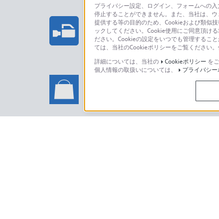
プライバシー設定、ログイン、フォームへの入力
停止することができません。また、当社は、ウ
プロフェッショナル/業務用製
提供する等の目的のため、Cookieおよび類似
ックしてください。Cookie使用にご同意頂ける
法人のお客様はこちら
ださい。Cookieの設定をいつでも管理するこ
ては、当社のCookieポリシーをご覧くださ
詳細については、当社の
Cookieポリシー
をご
個人情報の取扱いについては、
プライバシー
ソニーストアでのお買い物に関
い合わせ
ソニーストアのご利用方法・サービ
日本