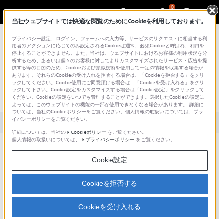
0
当社ウェブサイトでは快適な閲覧のためにCookieを利用しております。
総合サポート・お問い合わせ
プライバシー設定、ログイン、フォームへの入力等、サービスのリクエストに相当する利
4CDQ80EX
用者のアクションに応じてのみ設定されるCookieは通常、必須Cookieと呼ばれ、利用を
停止することができません。また、当社は、ウェブサイトにおけるお客様の利用状況を分
析するため、あるいは個々のお客様に対してよりカスタマイズされたサービス・広告を提
供する等の目的のため、Cookieおよび類似技術を使用して一定の情報を収集する場合が
あります。それらのCookieの受け入れを拒否する場合は、「Cookieを拒否する」をクリ
文書番号 : S1110278002436 / 最終更新日 : 2025/03/11
ックしてください。Cookie使用にご同意頂ける場合は、「Cookieを受け入れる」をクリ
ックして下さい。Cookie設定をカスタマイズする場合は「Cookie設定」をクリックして
プリンタブルディスクとは？
ください。Cookieの設定をいつでも管理することができます。選択したCookieの設定に
よっては、このウェブサイトの機能の一部が使用できなくなる場合があります。 詳細に
ついては、当社のCookieポリシーをご覧ください。個人情報の取扱いについては、プラ
イバシーポリシーをご覧ください。
対象製品カテゴリー・製品
詳細については、当社の
Cookieポリシー
をご覧ください。
個人情報の取扱いについては、
プライバシーポリシー
をご覧ください。
印刷対応プリンターでお客様が印刷できるディスクです。
Cookie設定
メディアの全面が印刷面になっており、ディスク表面には ソニーロゴや商品名の記
載がありません。
CD-R専用のインクジェットプリンターでオリジナルの印刷をしたディスクを作成で
Cookieを拒否する
きます。
＜注意＞
Cookieを受け入れる
弊社ではディスクにラベルを貼らないよう推奨しています。