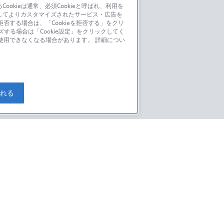
kieは通常、必須Cookieと呼ばれ、利用を
してよりカスタマイズされたサービス・広告を
お問い合わせ
否する場合は、「Cookieを拒否する」をクリ
ズする場合は「Cookie設定」をクリックしてく
こちら
が使用できなくなる場合があります。 詳細につい
モデルに関してのご案内はこちら
入れる
特定商取引法に基づく表記
ご利用ガイド
規約
ニュースリリース
環境情報
My Sony 利用規約