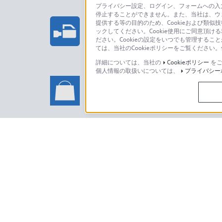
プライバシー設定、ログイン、フォームへの入力
停止することができません。また、当社は、ウ
プロフェッショナル/業務用製
提供する等の目的のため、Cookieおよび類似
ックしてください。Cookie使用にご同意頂ける
法人のお客様はこちら
ださい。Cookieの設定をいつでも管理するこ
ては、当社のCookieポリシーをご覧くださ
詳細については、当社の
Cookieポリシー
をご
個人情報の取扱いについては、
プライバシー
ソニーストアでのお買い物に関
い合わせ
ソニーストアのご利用方法・サービ
日本