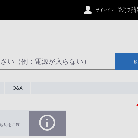
My Sonyに
サインイン
サインインす
検
Q&A
規約をご確