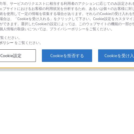
等、サービスのリクエストに相当する利用者のアクションに応じてのみ設定されるCoo
ェブサイトにおけるお客様の利用状況を分析するため、あるいは個々のお客様に対
品に関するお問い合わせ
製品に関する
技術を使用して一定の情報を収集する場合があります。それらのCookieの受け入れを拒
場合は、「Cookieを受け入れる」をクリックして下さい。Cookie設定をカスタマイ
個人のお客様は
とができます。選択したCookieの設定によっては、このウェブサイトの機能の一部
い。個人情報の取扱いについては、プライバシーポリシーをご覧ください。
覧ください。
ポリシー
をご覧ください。
するご利用ガイド・お問
海外仕様製品
オーバーシーズ
Cookie設定
Cookieを拒否する
Cookieを受け
スに関してのご案内はこちら
セキュリティ・ブラウザ環境
ソニーストアでのお買い物にあたって
会社情報
採用情報
特約店のご案内