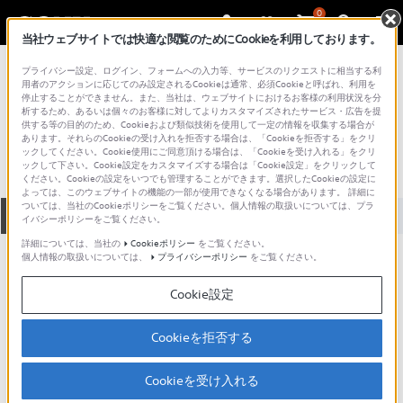
0
当社ウェブサイトでは快適な閲覧のためにCookieを利用しております。
総合サポート・お問い合わせ
プライバシー設定、ログイン、フォームへの入力等、サービスのリクエストに相当する利
記録メディア
用者のアクションに応じてのみ設定されるCookieは通常、必須Cookieと呼ばれ、利用を
停止することができません。また、当社は、ウェブサイトにおけるお客様の利用状況を分
5BNR130A
析するため、あるいは個々のお客様に対してよりカスタマイズされたサービス・広告を提
供する等の目的のため、Cookieおよび類似技術を使用して一定の情報を収集する場合が
あります。それらのCookieの受け入れを拒否する場合は、「Cookieを拒否する」をクリ
ックしてください。Cookie使用にご同意頂ける場合は、「Cookieを受け入れる」をクリ
ックして下さい。Cookie設定をカスタマイズする場合は「Cookie設定」をクリックして
ください。Cookieの設定をいつでも管理することができます。選択したCookieの設定に
よっては、このウェブサイトの機能の一部が使用できなくなる場合があります。 詳細に
ついては、当社のCookieポリシーをご覧ください。個人情報の取扱いについては、プラ
全て
ダウンロード
取扱説明書
Q&A
イバシーポリシーをご覧ください。
詳細については、当社の
Cookieポリシー
をご覧ください。
個人情報の取扱いについては、
プライバシーポリシー
をご覧ください。
製品に関する重要なお知らせ
お知らせ
Cookie設定
動画でサポートご利用にあたってのお願い
Cookieを拒否する
サポート動画をご利用の際にはソーシャ
ルメディア利用規約をご確認ください。
Cookieを受け入れる