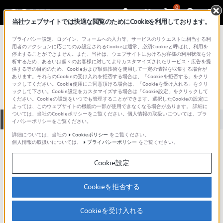
0
当社ウェブサイトでは快適な閲覧のためにCookieを利用しております。
総合サポート・お問い合わせ
プライバシー設定、ログイン、フォームへの入力等、サービスのリクエストに相当する利
記録メディア
用者のアクションに応じてのみ設定されるCookieは通常、必須Cookieと呼ばれ、利用を
停止することができません。また、当社は、ウェブサイトにおけるお客様の利用状況を分
DMW47HP
析するため、あるいは個々のお客様に対してよりカスタマイズされたサービス・広告を提
供する等の目的のため、Cookieおよび類似技術を使用して一定の情報を収集する場合が
あります。それらのCookieの受け入れを拒否する場合は、「Cookieを拒否する」をクリ
ックしてください。Cookie使用にご同意頂ける場合は、「Cookieを受け入れる」をクリ
ックして下さい。Cookie設定をカスタマイズする場合は「Cookie設定」をクリックして
ください。Cookieの設定をいつでも管理することができます。選択したCookieの設定に
よっては、このウェブサイトの機能の一部が使用できなくなる場合があります。 詳細に
ついては、当社のCookieポリシーをご覧ください。個人情報の取扱いについては、プラ
全て
ダウンロード
取扱説明書
Q&A
イバシーポリシーをご覧ください。
詳細については、当社の
Cookieポリシー
をご覧ください。
個人情報の取扱いについては、
プライバシーポリシー
をご覧ください。
製品に関する重要なお知らせ
お知らせ
Cookie設定
動画でサポートご利用にあたってのお願い
Cookieを拒否する
サポート動画をご利用の際にはソーシャ
ルメディア利用規約をご確認ください。
Cookieを受け入れる