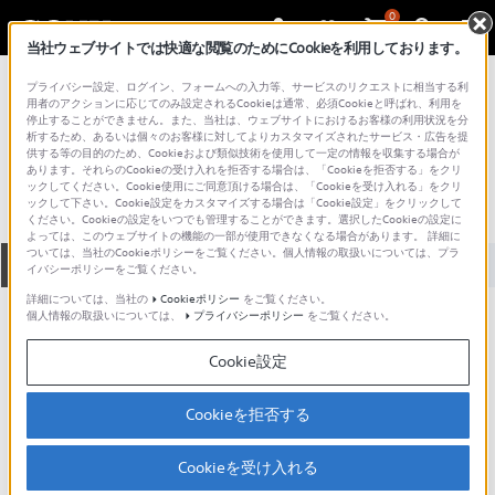
0
当社ウェブサイトでは快適な閲覧のためにCookieを利用しております。
総合サポート・お問い合わせ
プライバシー設定、ログイン、フォームへの入力等、サービスのリクエストに相当する利
記録メディア
用者のアクションに応じてのみ設定されるCookieは通常、必須Cookieと呼ばれ、利用を
停止することができません。また、当社は、ウェブサイトにおけるお客様の利用状況を分
MDW74PRA
析するため、あるいは個々のお客様に対してよりカスタマイズされたサービス・広告を提
供する等の目的のため、Cookieおよび類似技術を使用して一定の情報を収集する場合が
あります。それらのCookieの受け入れを拒否する場合は、「Cookieを拒否する」をクリ
ックしてください。Cookie使用にご同意頂ける場合は、「Cookieを受け入れる」をクリ
ックして下さい。Cookie設定をカスタマイズする場合は「Cookie設定」をクリックして
ください。Cookieの設定をいつでも管理することができます。選択したCookieの設定に
よっては、このウェブサイトの機能の一部が使用できなくなる場合があります。 詳細に
ついては、当社のCookieポリシーをご覧ください。個人情報の取扱いについては、プラ
全て
ダウンロード
取扱説明書
Q&A
イバシーポリシーをご覧ください。
詳細については、当社の
Cookieポリシー
をご覧ください。
個人情報の取扱いについては、
プライバシーポリシー
をご覧ください。
製品に関する重要なお知らせ
お知らせ
Cookie設定
動画でサポートご利用にあたってのお願い
Cookieを拒否する
サポート動画をご利用の際にはソーシャ
ルメディア利用規約をご確認ください。
Cookieを受け入れる