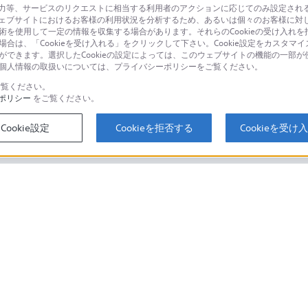
等、サービスのリクエストに相当する利用者のアクションに応じてのみ設定されるCoo
ェブサイトにおけるお客様の利用状況を分析するため、あるいは個々のお客様に対
品に関するお問い合わせ
製品に関する
技術を使用して一定の情報を収集する場合があります。それらのCookieの受け入れを拒
場合は、「Cookieを受け入れる」をクリックして下さい。Cookie設定をカスタマイ
個人のお客様は
とができます。選択したCookieの設定によっては、このウェブサイトの機能の一部
い。個人情報の取扱いについては、プライバシーポリシーをご覧ください。
覧ください。
ポリシー
をご覧ください。
するご利用ガイド・お問
海外仕様製品
オーバーシーズ
Cookie設定
Cookieを拒否する
Cookieを受け
スに関してのご案内はこちら
セキュリティ・ブラウザ環境
ソニーストアでのお買い物にあたって
会社情報
採用情報
特約店のご案内