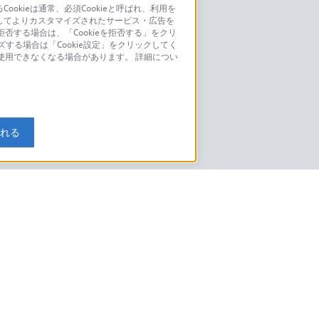
kieは通常、必須Cookieと呼ばれ、利用を
してよりカスタマイズされたサービス・広告を
お問い合わせ
否する場合は、「Cookieを拒否する」をクリ
ズする場合は「Cookie設定」をクリックしてく
こちら
が使用できなくなる場合があります。 詳細につい
モデルに関してのご案内はこちら
入れる
特定商取引法に基づく表記
ご利用ガイド
規約
ニュースリリース
環境情報
My Sony 利用規約