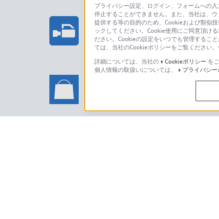
プライバシー設定、ログイン、フォームへの入力
停止することができません。また、当社は、ウ
プロフェッショナル/業務用製
提供する等の目的のため、Cookieおよび類似
ックしてください。Cookie使用にご同意頂ける
法人のお客様はこちら
ださい。Cookieの設定をいつでも管理するこ
ては、当社のCookieポリシーをご覧くださ
詳細については、当社の
Cookieポリシー
をご
個人情報の取扱いについては、
プライバシー
ソニーストアでのお買い物に関
い合わせ
ソニーストアのご利用方法・サービ
日本