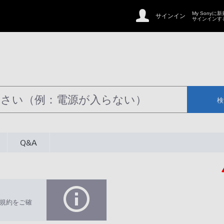
My Sonyに
サインイン
サインインす
検
Q&A
規約をご確