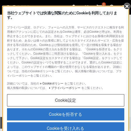
0
当社ウェブサイトでは快適な閲覧のためにCookieを利用しておりま
す。
総合サポート・お問い合わせ
壁掛けユニット
プライバシー設定、ログイン、フォームへの入力等、サービスのリクエストに相当する利
用者のアクションに応じてのみ設定されるCookieは通常、必須Cookieと呼ばれ、利用を
停止することができません。また、当社は、ウェブサイトにおけるお客様の利用状況を分
析するため、あるいは個々のお客様に対してよりカスタマイズされたサービス・広告を提
供する等の目的のため、Cookieおよび類似技術を使用して一定の情報を収集する場合が
あります。それらのCookieの受け入れを拒否する場合は、「Cookieを拒否する」をクリ
ックしてください。Cookie使用にご同意頂ける場合は、「Cookieを受け入れる」をクリ
ックして下さい。Cookie設定をカスタマイズする場合は「Cookie設定」をクリックして
ください。Cookieの設定をいつでも管理することができます。選択したCookieの設定に
よっては、このウェブサイトの機能の一部が使用できなくなる場合があります。 詳細に
ついては、当社のCookieポリシーをご覧ください。個人情報の取扱いについては、プラ
イバシーポリシーをご覧ください。
詳細については、当社の
Cookieポリシー
をご覧ください。
SU-PW2
個人情報の取扱いについては、
プライバシーポリシー
をご覧ください。
Cookie設定
Cookieを拒否する
全て
ダウンロード
取扱説明書
Q&A
Cookieを受け入れる