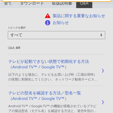
全て
ダウンロード
取扱説明書
Q&A
製品に関する重要なお知らせ
お知らせ
トピックを選択
Q&A:
411
テレビが起動できない状態で初期化する方法
（Android TV™ / Google TV™）
以下のような場合に、テレビをお買い上げ時（工場出荷時）
の状態に初期化してください。 ネットワーク動画サービスや
アプリが起動できない、BS4K/8K放送が受信できないなどの
トラブルの対処方法として実施する場合 テレビを譲渡／破棄
テレビの型名を確認する方法／型名一覧
する際に、安全のため個人情報の消去をしておきたい場合 本
（Android TV™ / Google TV™）
ページでは、テレビが起動しない（リモコン操作できない）
ときの初期化方法を説明します。 ＊ 初期化方法は動画でも
Android TV™ / Google TV™ の機能が搭載されているブラビ
ご覧いただけます。 動画：テレビが起動しないときの初期化
アの製品型名（モデル名）を確認する方法と、発売年別のシ
方法