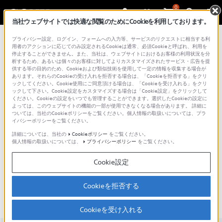
0
当社ウェブサイトでは快適な閲覧のためにCookieを利用しております。
総合サポート・お問い合わせ
プライバシー設定、ログイン、フォームへの入力等、サービスのリクエストに相当する利
液晶テレビ（Android TV | Google TV）
用者のアクションに応じてのみ設定されるCookieは通常、必須Cookieと呼ばれ、利用を
停止することができません。また、当社は、ウェブサイトにおけるお客様の利用状況を分
析するため、あるいは個々のお客様に対してよりカスタマイズされたサービス・広告を提
供する等の目的のため、Cookieおよび類似技術を使用して一定の情報を収集する場合が
あります。それらのCookieの受け入れを拒否する場合は、「Cookieを拒否する」をクリ
ックしてください。Cookie使用にご同意頂ける場合は、「Cookieを受け入れる」をクリ
ックして下さい。Cookie設定をカスタマイズする場合は「Cookie設定」をクリックして
ください。Cookieの設定をいつでも管理することができます。選択したCookieの設定に
よっては、このウェブサイトの機能の一部が使用できなくなる場合があります。 詳細に
ついては、当社のCookieポリシーをご覧ください。個人情報の取扱いについては、プラ
イバシーポリシーをご覧ください。
詳細については、当社の
Cookieポリシー
をご覧ください。
個人情報の取扱いについては、
プライバシーポリシー
をご覧ください。
K-50XR70M2 / BRAVIA 7 II
Cookie設定
主な仕様
特長
アクセシビリティ
Cookieを拒否する
Cookieを受け入れる