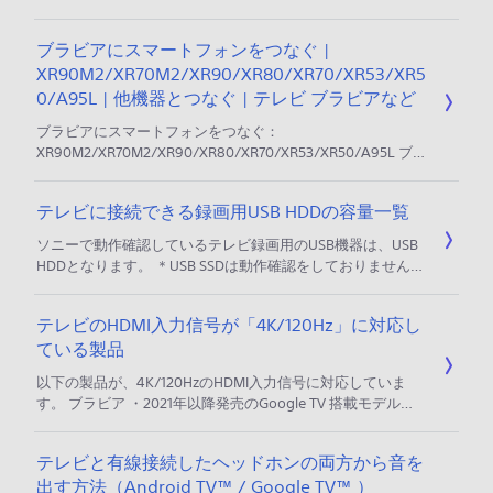
リーズ名、製品型名（モデル名）の一覧は、以下をご確認く
ださい。 目次 製品型名の確認方法 2026年発売モデル 2025
ブラビアにスマートフォンをつなぐ |
年発売モデル 2024年発売モデル 2023年発売モデル 2022年
XR90M2/XR70M2/XR90/XR80/XR70/XR53/XR5
発売モデル 2021年発売モデル 2020年発売モデル 2019年発売
モデル 2018年発売モデル 2017年発売モデル
0/A95L | 他機器とつなぐ | テレビ ブラビアなど
ブラビアにスマートフォンをつなぐ：
XR90M2/XR70M2/XR90/XR80/XR70/XR53/XR50/A95L ブ
ラビア機種選択ページへ ブラビアとスマートフォンをつなぐ
と、スマートフォンの画面をブラビアの大画面で楽しんだ
テレビに接続できる録画用USB HDDの容量一覧
り、スマートフォンのアプリを使ってブラビアの操作をする
ことができます。 スマートフォンの画面を表示する スマー
ソニーで動作確認しているテレビ録画用のUSB機器は、USB
トフォンのアプリで操作する スマートフォンの画面を表示す
HDDとなります。 ＊USB SSDは動作確認をしておりません。
る スマートフォンの画
テレビにUSBメモリーやUSB SSDを接続し、録画用のUSB機
器として使用できるか テレビに接続できるUSB HDDは、モ
テレビのHDMI入力信号が「4K/120Hz」に対応し
デルにより最大／最小容量が異なります。 2015年以降発売
ている製品
Android TV™ / Google TV™ 搭載ブラビアの場合 最大サイ
ズ：16TB 最小サイズ：32GB
以下の製品が、4K/120HzのHDMI入力信号に対応していま
す。 ブラビア ・2021年以降発売のGoogle TV 搭載モデル
（＊） ・2020年発売モデル：Z9H ＊2026年発売モデル
X83L/X81L、2023年発売モデル X80L/X75WL、2022年発売
テレビと有線接続したヘッドホンの両方から音を
モデル X80K/X80WK、2021年発売モデル X80Jを除く PS5な
出す方法（Android TV™ / Google TV™ ）
どの4K/120Hzに対応する機器を接続する場合は、専用の