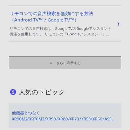
Bluetoothヘッドホンとテレビの両方から音を出すことがで
きます。 ご注意 ・2020年から2023年に発売されたモデル
リモコンでの音声検索を無効にする方法
は、テレビと同時に音を出すことはできません。 操作手順
（Android TV™ / Google TV™）
設定画面を開く リモコンの「クイック設定」ボタン、または
「ホーム」ボタンを押す ［（設定）］を選び、「決定」ボタ
リモコンでの音声検索は、Google TVのGoogleアシスタント
ンを押す 音声同時出力の設定をする
機能を使用します。 リモコンの「Googleアシスタント」ボ
タンを押しながら「○○をして」と話しかけることで、チャン
ネルや音量の変更、YouTube動画の検索などが、音声で操作
することができます。 Googleアシスタントは、2016年発売
モデル（Z9D/X8300D/X7000D シリーズ）、および2017年
以降発売のAndroid TV™ / Google
さらに表示する
人気のトピック
他機器とつなぐ
XR90M2/XR70M2/XR90/XR80/XR70/XR53/XR50/A95L