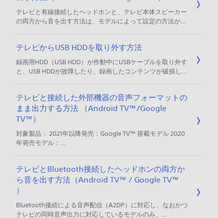
HDMIケーブ
テレビと有線接続したヘッドホンと、テレビ本体スピーカー
の両方から音を出す方法は、モデルによって設定の方法が異
なります。以下をご覧ください。 ご注意 ・2020年から2023
年に発売されたモデルは、テレビと同時に音を出すことはで
テレビからUSB HDDを取り外す方法
きません。 操作手順 ［（設定）］画面を開く リモコンの
「クイック設定」ボタン、または「ホーム」ボタンを押す
録画用HDD（USB HDD）が作動中にUSBケーブルを取り外す
［（設定）］を選び、「決定」ボタンを押す 音声同時出力の
と、USB HDDが故障したり、録画したコンテンツが破損して
設定をする モデルによって、設定メニューが異なります。
再生できなくなる可能性があります。 以下の手順で、電源を
切って止まった状態で取り外してください。 事前確認 ＊
テレビと接続した外部機器の音声フォーマットの
Android TV™ / Google TV™非搭載モデル
まま出力する方法 （Android TV™/Google
（W840/W730E/W500E/W450E/W450D/W500Cシリー
ズ）のみ USB HDDの電源を切ったり、ケーブル
TV™）
対象製品： 2021年以降発売：Google TV™ 搭載モデル 2020
年発売モデル：
A9S/Z9H/A8H/X9500H/X8550H/X8500H/X8000Hシリー
ズ 2019年発売モデル：A9G/X9500G/X8550G/X8500Gシリ
テレビとBluetooth接続したヘッドホンの両方か
ーズ 2018年発売モデル：A9F/Z9Fシリーズ テレビと外部オ
ら音を出す方法（Android TV™ / Google TV™
ーディオ機器を、光デジタルケーブルや
HDMI（eARC/ARC（*1 ））で接続し、MPEG2-AACや
）
Bluetooth接続による音声配信（A2DP）に対応し、なおかつ
テレビの同時音声出力に対応しているモデルのみ、