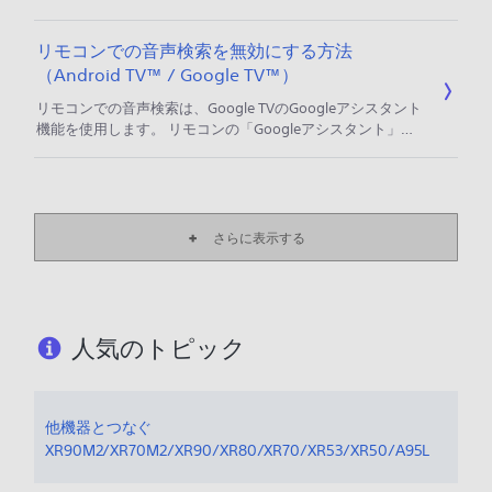
Bluetoothヘッドホンとテレビの両方から音を出すことがで
きます。 ご注意 ・2020年から2023年に発売されたモデル
リモコンでの音声検索を無効にする方法
は、テレビと同時に音を出すことはできません。 操作手順
（Android TV™ / Google TV™）
設定画面を開く リモコンの「クイック設定」ボタン、または
「ホーム」ボタンを押す ［（設定）］を選び、「決定」ボタ
リモコンでの音声検索は、Google TVのGoogleアシスタント
ンを押す 音声同時出力の設定をする
機能を使用します。 リモコンの「Googleアシスタント」ボ
タンを押しながら「○○をして」と話しかけることで、チャン
ネルや音量の変更、YouTube動画の検索などが、音声で操作
することができます。 Googleアシスタントは、2016年発売
モデル（Z9D/X8300D/X7000D シリーズ）、および2017年
以降発売のAndroid TV™ / Google
さらに表示する
人気のトピック
他機器とつなぐ
XR90M2/XR70M2/XR90/XR80/XR70/XR53/XR50/A95L