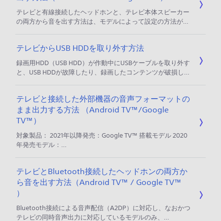
HDMIケーブ
テレビと有線接続したヘッドホンと、テレビ本体スピーカー
の両方から音を出す方法は、モデルによって設定の方法が異
なります。以下をご覧ください。 ご注意 ・2020年から2023
年に発売されたモデルは、テレビと同時に音を出すことはで
テレビからUSB HDDを取り外す方法
きません。 操作手順 ［（設定）］画面を開く リモコンの
「クイック設定」ボタン、または「ホーム」ボタンを押す
録画用HDD（USB HDD）が作動中にUSBケーブルを取り外す
［（設定）］を選び、「決定」ボタンを押す 音声同時出力の
と、USB HDDが故障したり、録画したコンテンツが破損して
設定をする モデルによって、設定メニューが異なります。
再生できなくなる可能性があります。 以下の手順で、電源を
切って止まった状態で取り外してください。 事前確認 ＊
テレビと接続した外部機器の音声フォーマットの
Android TV™ / Google TV™非搭載モデル
まま出力する方法 （Android TV™/Google
（W840/W730E/W500E/W450E/W450D/W500Cシリー
ズ）のみ USB HDDの電源を切ったり、ケーブル
TV™）
対象製品： 2021年以降発売：Google TV™ 搭載モデル 2020
年発売モデル：
A9S/Z9H/A8H/X9500H/X8550H/X8500H/X8000Hシリー
ズ 2019年発売モデル：A9G/X9500G/X8550G/X8500Gシリ
テレビとBluetooth接続したヘッドホンの両方か
ーズ 2018年発売モデル：A9F/Z9Fシリーズ テレビと外部オ
ら音を出す方法（Android TV™ / Google TV™
ーディオ機器を、光デジタルケーブルや
HDMI（eARC/ARC（*1 ））で接続し、MPEG2-AACや
）
Bluetooth接続による音声配信（A2DP）に対応し、なおかつ
テレビの同時音声出力に対応しているモデルのみ、