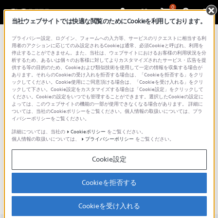
0
当社ウェブサイトでは快適な閲覧のためにCookieを利用しております。
総合サポート・お問い合わせ
プライバシー設定、ログイン、フォームへの入力等、サービスのリクエストに相当する利
液晶テレビ（Android TV | Google TV）
用者のアクションに応じてのみ設定されるCookieは通常、必須Cookieと呼ばれ、利用を
停止することができません。また、当社は、ウェブサイトにおけるお客様の利用状況を分
析するため、あるいは個々のお客様に対してよりカスタマイズされたサービス・広告を提
供する等の目的のため、Cookieおよび類似技術を使用して一定の情報を収集する場合が
あります。それらのCookieの受け入れを拒否する場合は、「Cookieを拒否する」をクリ
ックしてください。Cookie使用にご同意頂ける場合は、「Cookieを受け入れる」をクリ
ックして下さい。Cookie設定をカスタマイズする場合は「Cookie設定」をクリックして
ください。Cookieの設定をいつでも管理することができます。選択したCookieの設定に
よっては、このウェブサイトの機能の一部が使用できなくなる場合があります。 詳細に
ついては、当社のCookieポリシーをご覧ください。個人情報の取扱いについては、プラ
イバシーポリシーをご覧ください。
詳細については、当社の
Cookieポリシー
をご覧ください。
個人情報の取扱いについては、
プライバシーポリシー
をご覧ください。
K-55XR70M2 / BRAVIA 7 II
Cookie設定
主な仕様
特長
アクセシビリティ
Cookieを拒否する
Cookieを受け入れる