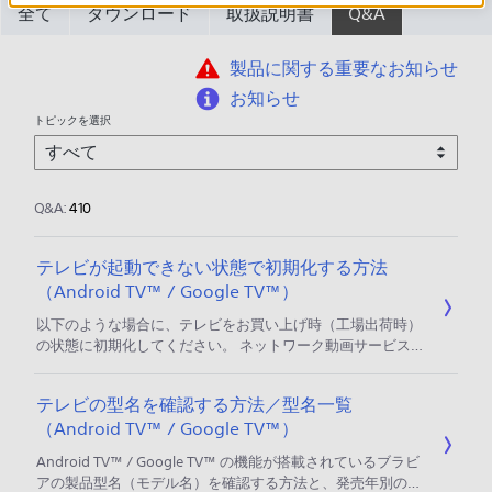
全て
ダウンロード
取扱説明書
Q&A
製品に関する重要なお知らせ
お知らせ
トピックを選択
Q&A:
410
テレビが起動できない状態で初期化する方法
（Android TV™ / Google TV™）
以下のような場合に、テレビをお買い上げ時（工場出荷時）
の状態に初期化してください。 ネットワーク動画サービスや
アプリが起動できない、BS4K/8K放送が受信できないなどの
トラブルの対処方法として実施する場合 テレビを譲渡／破棄
テレビの型名を確認する方法／型名一覧
する際に、安全のため個人情報の消去をしておきたい場合 本
（Android TV™ / Google TV™）
ページでは、テレビが起動しない（リモコン操作できない）
ときの初期化方法を説明します。 ＊ 初期化方法は動画でも
Android TV™ / Google TV™ の機能が搭載されているブラビ
ご覧いただけます。 動画：テレビが起動しないときの初期化
アの製品型名（モデル名）を確認する方法と、発売年別のシ
方法