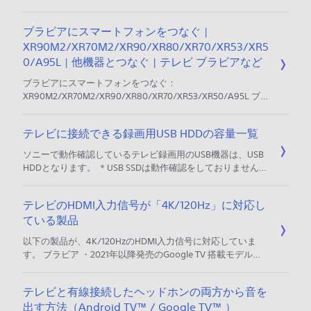
リーズ名、製品型名（モデル名）の一覧は、以下をご確認く
ださい。 目次 製品型名の確認方法 2026年発売モデル 2025
ブラビアにスマートフォンをつなぐ |
年発売モデル 2024年発売モデル 2023年発売モデル 2022年
XR90M2/XR70M2/XR90/XR80/XR70/XR53/XR5
発売モデル 2021年発売モデル 2020年発売モデル 2019年発売
モデル 2018年発売モデル 2017年発売モデル
0/A95L | 他機器とつなぐ | テレビ ブラビアなど
ブラビアにスマートフォンをつなぐ：
XR90M2/XR70M2/XR90/XR80/XR70/XR53/XR50/A95L ブ
ラビア機種選択ページへ ブラビアとスマートフォンをつなぐ
と、スマートフォンの画面をブラビアの大画面で楽しんだ
テレビに接続できる録画用USB HDDの容量一覧
り、スマートフォンのアプリを使ってブラビアの操作をする
ことができます。 スマートフォンの画面を表示する スマー
ソニーで動作確認しているテレビ録画用のUSB機器は、USB
トフォンのアプリで操作する スマートフォンの画面を表示す
HDDとなります。 ＊USB SSDは動作確認をしておりません。
る スマートフォンの画
テレビにUSBメモリーやUSB SSDを接続し、録画用のUSB機
器として使用できるか テレビに接続できるUSB HDDは、モ
テレビのHDMI入力信号が「4K/120Hz」に対応し
デルにより最大／最小容量が異なります。 2015年以降発売
ている製品
Android TV™ / Google TV™ 搭載ブラビアの場合 最大サイ
ズ：16TB 最小サイズ：32GB
以下の製品が、4K/120HzのHDMI入力信号に対応していま
す。 ブラビア ・2021年以降発売のGoogle TV 搭載モデル
（＊） ・2020年発売モデル：Z9H ＊2026年発売モデル
X83L/X81L、2023年発売モデル X80L/X75WL、2022年発売
テレビと有線接続したヘッドホンの両方から音を
モデル X80K/X80WK、2021年発売モデル X80Jを除く PS5な
出す方法（Android TV™ / Google TV™ ）
どの4K/120Hzに対応する機器を接続する場合は、専用の