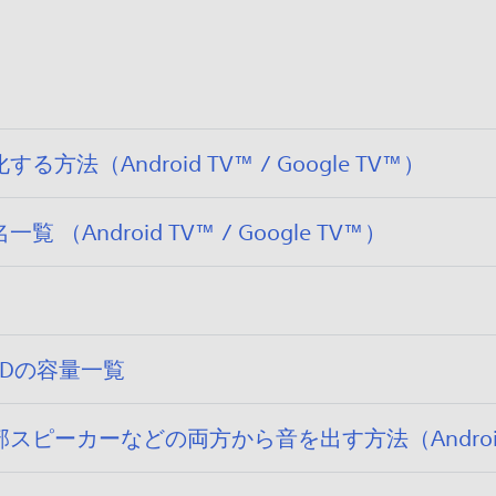
/
7
2
ん
0
4
。
8
/
/
0
0
8
7
/
（Android TV™ / Google TV™）
0
7
ndroid TV™ / Google TV™）
DDの容量一覧
カーなどの両方から音を出す方法（Android TV™ 