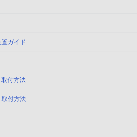
フ
公
ァ
開
イ
日
公
設置ガイド
ル
開
サ
日
イ
0
:
ズ
2
が
公
0
）取付方法
指
開
2
定
0
日
4
公
さ
）取付方法
:
/
開
れ
2
0
日
て
0
0
8
:
い
2
/
2
ま
4
0
0
せ