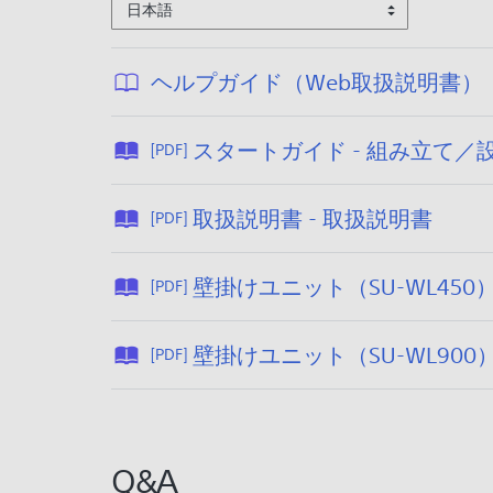
日本語
ヘルプガイド（Web取扱説明書）
スタートガイド - 組み立て／
[PDF]
:
2
公
取扱説明書 - 取扱説明書
[PDF]
開
2
日
6
壁掛けユニット（SU-WL450
[PDF]
:
/
2
0
6
壁掛けユニット（SU-WL900
[PDF]
2
/
4
/
9
0
Q&A
8