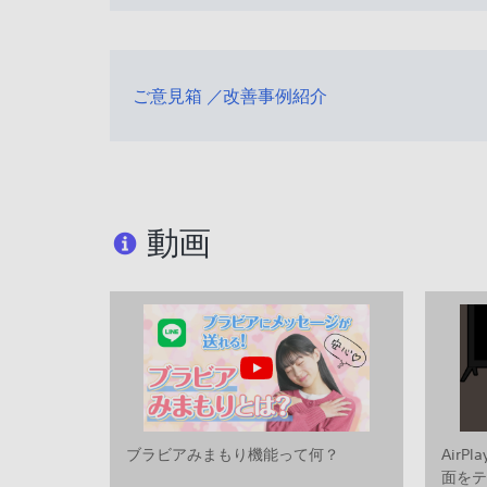
ご意見箱 ／改善事例紹介
動画
ブラビアみまもり機能って何？
AirP
面を